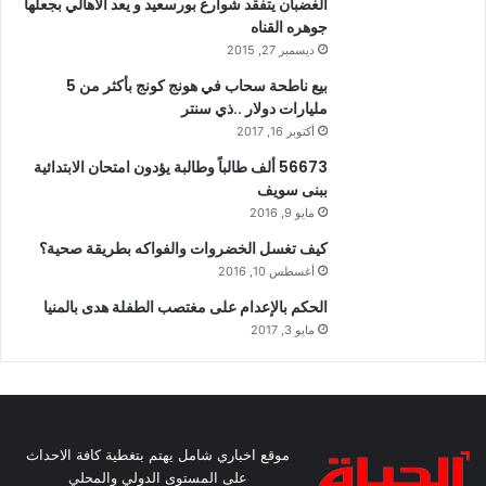
الغضبان يتفقد شوارع بورسعيد و يعد الاهالي بجعلها
جوهره القناه
ديسمبر 27, 2015
بيع ناطحة سحاب في هونج كونج بأكثر من 5
مليارات دولار ..ذي سنتر
أكتوبر 16, 2017
56673 ألف طالباً وطالبة يؤدون امتحان الابتدائية
ببنى سويف
مايو 9, 2016
كيف تغسل الخضروات والفواكه بطريقة صحية؟
أغسطس 10, 2016
الحكم بالإعدام على مغتصب الطفلة هدى بالمنيا
مايو 3, 2017
موقع اخباري شامل يهتم بتغطية كافة الاحداث
على المستوى الدولي والمحلي