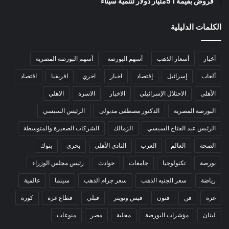
قروض بقيمة 1 5مليار دولار لتنمية سيناء
الكلمات الدليلية
أخبار
أسعار الذهب
أسهم البورصة
أسهم البورصة المصرية
ألعاب
إسرائيل
إقتصاد
اخبار
اخري
افريقيا
اقتصاد
الأهلي
الاحتلال الإسرائيلي
الاخبار
الاسرة
الاهلي
البورصة المصرية
الدكتور مصطفى مدبولى
الرئيس السيسي
الرئيس عبد الفتاح السيسي
الزمالك
الشركات الصغيرة والمتوسطة
الصحة
العالم
العرب
النادي الأهلي
بحري
بنوك
بورصة
تكنولوجيا
جامعات
حوادث
رئيس مجلس الوزراء
رياضة
سعر الجنيه الذهب
سعر جرام الذهب
سينما
عالمية
غزة
فن
فنون
فيس وتويتر
قبلي
قطاع غزة
كورة
لبنان
مؤشرات البورصة
محلية
مصر
منوعات