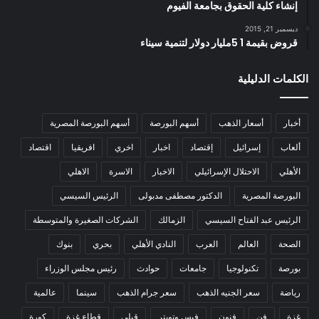
إنشاء كلية الحقوق بجامعة الفيوم
ديسمبر 21, 2015
قروض بقيمة 1 5مليار دولار لتنمية سيناء
الكلمات الدليلية
أخبار
أسعار الذهب
أسهم البورصة
أسهم البورصة المصرية
ألعاب
إسرائيل
إقتصاد
اخبار
اخري
افريقيا
اقتصاد
الأهلي
الاحتلال الإسرائيلي
الاخبار
الاسرة
الاهلي
البورصة المصرية
الدكتور مصطفى مدبولى
الرئيس السيسي
الرئيس عبد الفتاح السيسي
الزمالك
الشركات الصغيرة والمتوسطة
الصحة
العالم
العرب
النادي الأهلي
بحري
بنوك
بورصة
تكنولوجيا
جامعات
حوادث
رئيس مجلس الوزراء
رياضة
سعر الجنيه الذهب
سعر جرام الذهب
سينما
عالمية
غزة
فن
فنون
فيس وتويتر
قبلي
قطاع غزة
كورة