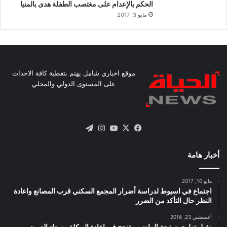
الحكم بالإعدام على مغتصب الطفلة هدى بالمنيا
مايو 3, 2017
موقع اخباري شامل يهتم بتغطية كافة الاحداث
على المستوى الدولي والمحلي
X
فيسبوك
يوتيوب
انستقرام
تيلقرام
أخبار هامة
مايو 10, 2017
اجتماع في اسيوط لدراسة أضرار المجمع السكني قرب المصانع واعادة
النظر حال التأكد من الضرر
أغسطس 23, 2016
نخيل تطوى صفحة الماضى وتنجح فى اعادة الهيكلة وسداد الديون