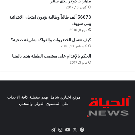
مليارات دولار ..ذي سنتر
أكتوبر 16, 2017
56673 ألف طالباً وطالبة يؤدون امتحان الابتدائية
ببنى سويف
مايو 9, 2016
كيف تغسل الخضروات والفواكه بطريقة صحية؟
أغسطس 10, 2016
الحكم بالإعدام على مغتصب الطفلة هدى بالمنيا
مايو 3, 2017
موقع اخباري شامل يهتم بتغطية كافة الاحداث
على المستوى الدولي والمحلي
X
فيسبوك
يوتيوب
انستقرام
تيلقرام