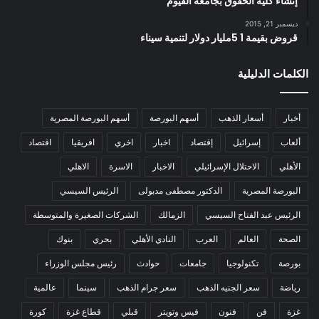
إنشاء كلية الحقوق بجامعة الفيوم
ديسمبر 21, 2015
قروض بقيمة 1 5مليار دولار لتنمية سيناء
الكلمات الدليلية
أخبار
أسعار الذهب
أسهم البورصة
أسهم البورصة المصرية
ألعاب
إسرائيل
إقتصاد
اخبار
اخري
افريقيا
اقتصاد
الأهلي
الاحتلال الإسرائيلي
الاخبار
الاسرة
الاهلي
البورصة المصرية
الدكتور مصطفى مدبولى
الرئيس السيسي
الرئيس عبد الفتاح السيسي
الزمالك
الشركات الصغيرة والمتوسطة
الصحة
العالم
العرب
النادي الأهلي
بحري
بنوك
بورصة
تكنولوجيا
جامعات
حوادث
رئيس مجلس الوزراء
رياضة
سعر الجنيه الذهب
سعر جرام الذهب
سينما
عالمية
غزة
فن
فنون
فيس وتويتر
قبلي
قطاع غزة
كورة