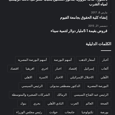
لمياه الشرب
مارس 6, 2017
إنشاء كلية الحقوق بجامعة الفيوم
ديسمبر 21, 2015
قروض بقيمة 1 5مليار دولار لتنمية سيناء
الكلمات الدليلية
أخبار
أسعار الذهب
أسهم البورصة
أسهم البورصة المصرية
ألعاب
إسرائيل
إقتصاد
اخبار
اخري
افريقيا
اقتصاد
الأهلي
الاحتلال الإسرائيلي
الاخبار
الاسرة
الاهلي
البورصة المصرية
الدكتور مصطفى مدبولى
الرئيس السيسي
الرئيس عبد الفتاح السيسي
الزمالك
الشركات الصغيرة والمتوسطة
الصحة
العالم
العرب
النادي الأهلي
بحري
بنوك
بورصة
تكنولوجيا
جامعات
حوادث
رئيس مجلس الوزراء