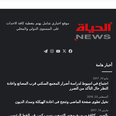
موقع اخباري شامل يهتم بتغطية كافة الاحداث
على المستوى الدولي والمحلي
X
فيسبوك
يوتيوب
انستقرام
تيلقرام
أخبار هامة
مايو 10, 2017
اجتماع في اسيوط لدراسة أضرار المجمع السكني قرب المصانع واعادة
النظر حال التأكد من الضرر
أغسطس 23, 2016
نخيل تطوى صفحة الماضى وتنجح فى اعادة الهيكلة وسداد الديون
مارس 14, 2017
بالصور.. كثافة مرورية بمحور التسعين بسبب كسر فى الخط الرئيسى