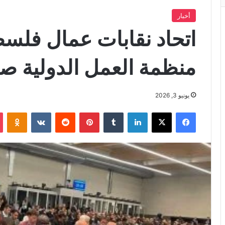
أخبار
اتحاد نقابات عمال فلسط
منظمة العمل الدولية صف
يونيو 3, 2026
فيسبوك
X
لينكدإن
بينتيريست
iki