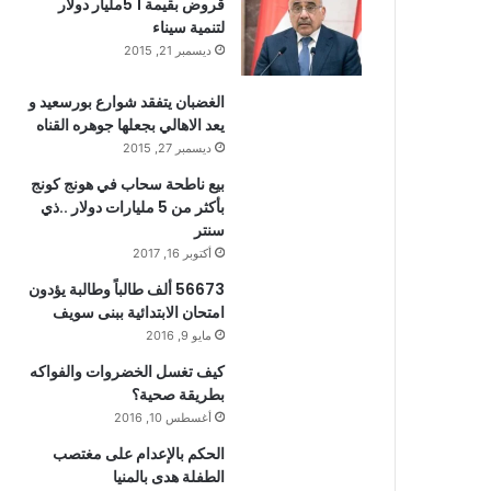
قروض بقيمة 1 5مليار دولار
لتنمية سيناء
ديسمبر 21, 2015
الغضبان يتفقد شوارع بورسعيد و
يعد الاهالي بجعلها جوهره القناه
ديسمبر 27, 2015
بيع ناطحة سحاب في هونج كونج
بأكثر من 5 مليارات دولار ..ذي
سنتر
أكتوبر 16, 2017
56673 ألف طالباً وطالبة يؤدون
امتحان الابتدائية ببنى سويف
مايو 9, 2016
كيف تغسل الخضروات والفواكه
بطريقة صحية؟
أغسطس 10, 2016
الحكم بالإعدام على مغتصب
الطفلة هدى بالمنيا