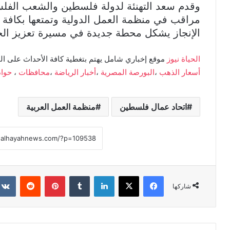
وقدم سعد التهنئة لدولة فلسطين والشعب الفلس
مراقب في منظمة العمل الدولية وتمتعها بكافة ا
الإنجاز يشكل محطة جديدة في مسيرة تعزيز الح
الحياة نيوز
موقع إخباري شامل يهتم بتغطية كافة الأحداث على ال
أسعار الذهب
،
البورصة المصرية
،
أخبار الرياضة
،
محافظات
،
حوا
اتحاد عمال فلسطين
منظمة العمل العربية
فيسبوك
X
لينكدإن
بينتيريست
شاركها