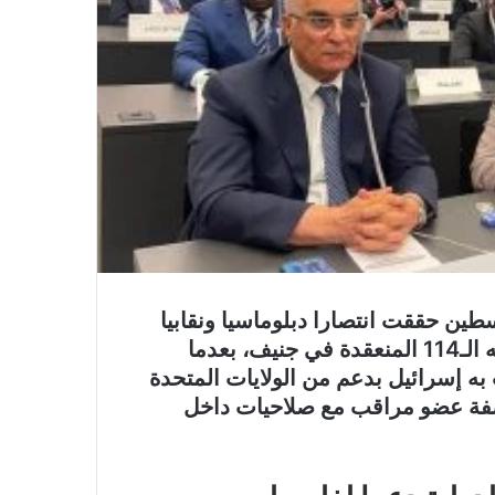
طين حققت انتصارا دبلوماسيا ونقابيا
جديدا خلال أعمال مؤتمر العمل الدولي في دورته الـ114 المنعقدة في جنيف، بعدما
ه إسرائيل بدعم من الولايات المتحدة
ن صفة عضو مراقب مع صلاحيات داخل