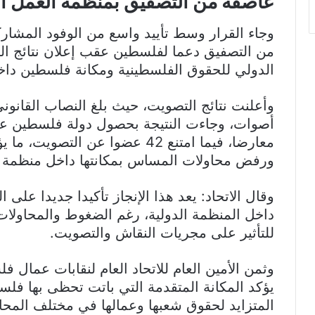
عاصفة من التصفيق بمنظمة العمل ال
وجاء القرار وسط تأييد واسع من الوفود المشا
من التصفيق دعما لفلسطين عقب إعلان نتائج ا
الدولي للحقوق الفلسطينية ومكانة فلسطين داخ
معارضا، فيما امتنع 42 عضوا عن ا
ورفض محاولات المساس بمكانتها داخل منظمة ال
وقال الاتحاد: يعد هذا الإنجاز تأكيدا جديدا على
داخل المنظمة الدولية، رغم الضغوط والمحاولات 
للتأثير على مجريات النقاش والتصويت.
وثمن الأمين العام للاتحاد العام لنقابات عمال ف
يؤكد المكانة المتقدمة التي باتت تحظى بها فل
المتزايد لحقوق شعبها وعمالها في مختلف المحاف