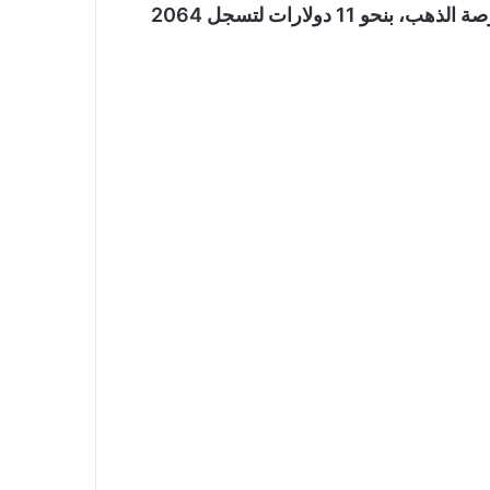
كما ارتفعت أسعار الذهب العالمية، وصعدت الأوقية ببورصة الذهب، بنحو 11 دولارات لتسجل 2064