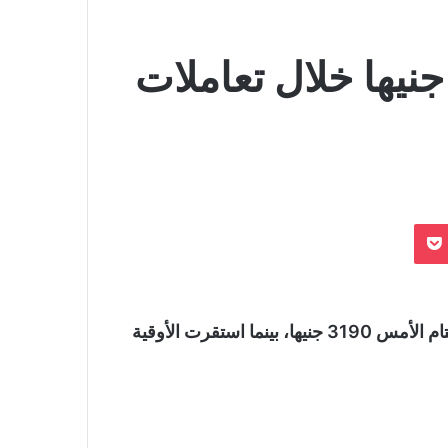
رتفاع أسعار الذهب 70 جنيها خلال تعاملات
بوكيت
وسجل عيار21 نحو 3260 بعد أن افتتح التعاملات عند ختام الأمس 3190 جنيها، بينما استقرت الأوقية