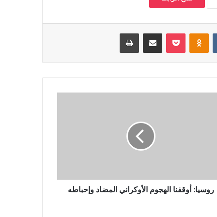
‏VKontakte
Odnoklassniki
بوكيت
مشاركة عبر البريد
طباعة
روسيا: أوقفنا الهجوم الأوكراني المضاد وإحباطه