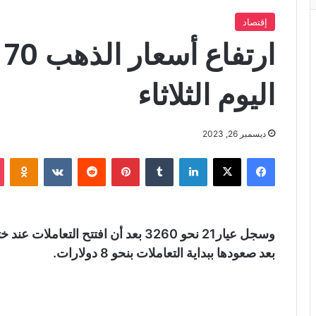
إقتصاد
ا
اليوم الثلاثاء
ديسمبر 26, 2023
فيسبوك
X
لينكدإن
‏Tumblr
بينتيريست
‏Reddit
‏VKontakte
Odnoklassniki
بعد صعودها ببداية التعاملات بنحو 8 دولارات.