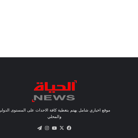
موقع اخباري شامل يهتم بتغطية كافة الاحداث على المستوى الدولي
والمحلي
X
فيسبوك
يوتيوب
انستقرام
تيلقرام