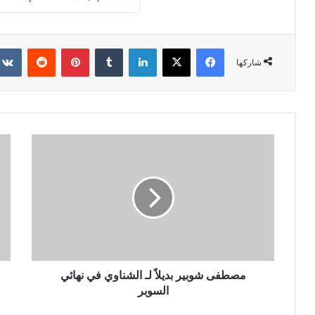
فيسبوك
X
لينكدإن
‏Tumblr
بينتيريست
‏Reddit
شاركها
مصطفى شوبير بديلاً لـ الشناوي في نهائي
السوبر