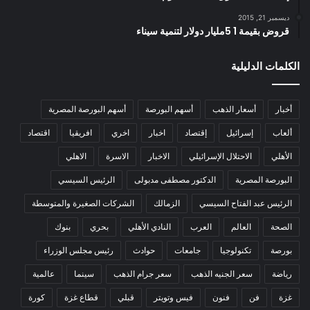
ديسمبر 21, 2015
قروض بقيمة 1 5مليار دولار لتنمية سيناء
الكلمات الدليلية
أخبار
أسعار الذهب
أسهم البورصة
أسهم البورصة المصرية
ألعاب
إسرائيل
إقتصاد
اخبار
اخري
افريقيا
اقتصاد
الأهلي
الاحتلال الإسرائيلي
الاخبار
الاسرة
الاهلي
البورصة المصرية
الدكتور مصطفى مدبولى
الرئيس السيسي
الرئيس عبد الفتاح السيسي
الزمالك
الشركات الصغيرة والمتوسطة
الصحة
العالم
العرب
النادي الأهلي
بحري
بنوك
بورصة
تكنولوجيا
جامعات
حوادث
رئيس مجلس الوزراء
رياضة
سعر الجنيه الذهب
سعر جرام الذهب
سينما
عالمية
غزة
فن
فنون
فيس وتويتر
قبلي
قطاع غزة
كورة