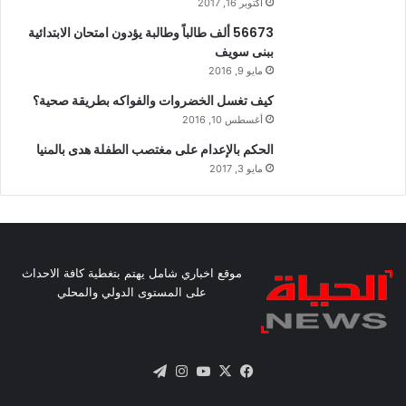
أكتوبر 16, 2017
56673 ألف طالباً وطالبة يؤدون امتحان الابتدائية
ببنى سويف
مايو 9, 2016
كيف تغسل الخضروات والفواكه بطريقة صحية؟
أغسطس 10, 2016
الحكم بالإعدام على مغتصب الطفلة هدى بالمنيا
مايو 3, 2017
موقع اخباري شامل يهتم بتغطية كافة الاحداث
على المستوى الدولي والمحلي
X
فيسبوك
يوتيوب
انستقرام
تيلقرام