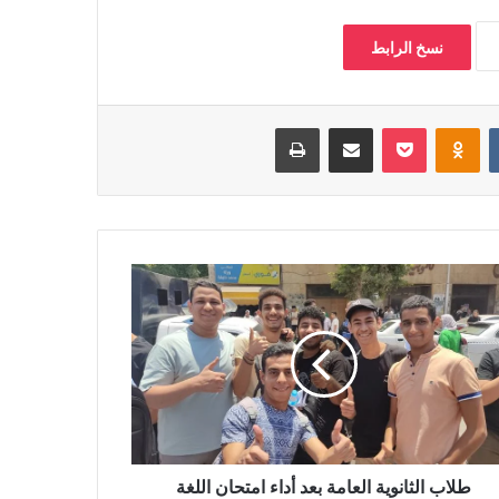
نسخ الرابط
بوكيت
Odnoklassniki
مشاركة عبر البريد
طباعة
طلاب الثانوية العامة بعد أداء امتحان اللغة