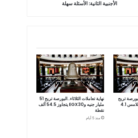
الأجنبية الثانية: الأسئلة سهلة
نهاية تعاملات الثلاثاء..البورصة تربح 51
بورصة تربح
مليار جنيه وEGX30 يتجاوز 54.5 ألف
18 مليار جنيه برأس مال يلامس 4.1
نقطة
منذ 5 أيام