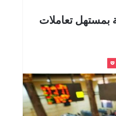
 بمستهل تعاملات
بوكيت
Odnoklassn