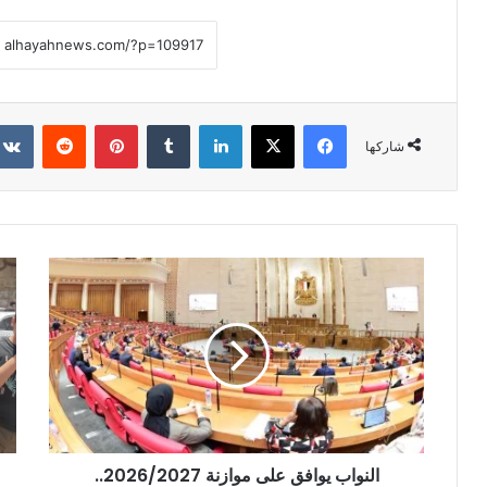
فيسبوك
X
لينكدإن
بينتيريست
شاركها
النواب يوافق على موازنة 2026/2027..