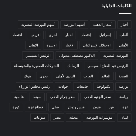
الكلمات الدليلية
أخبار
أسعار الذهب
أسهم البورصة
أسهم البورصة المصرية
ألعاب
إسرائيل
إقتصاد
اخبار
اخري
افريقيا
اقتصاد
الأهلي
الاحتلال الإسرائيلي
الاخبار
الاسرة
الاهلي
البورصة المصرية
الدكتور مصطفى مدبولى
الرئيس السيسي
الرئيس عبد الفتاح السيسي
الزمالك
الشركات الصغيرة والمتوسطة
الصحة
العالم
العرب
النادي الأهلي
بحري
بنوك
بورصة
تكنولوجيا
جامعات
حوادث
رئيس مجلس الوزراء
رياضة
سعر الجنيه الذهب
سعر جرام الذهب
سينما
عالمية
غزة
فن
فنون
فيس وتويتر
قبلي
قطاع غزة
كورة
لبنان
مؤشرات البورصة
محلية
مصر
منوعات