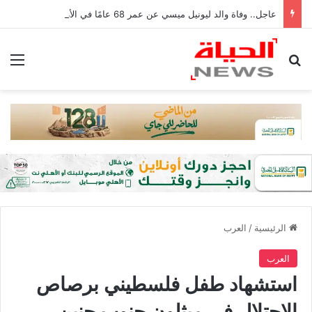
عاجل.. وفاة والد ليونيل ميسي عن عمر 68 عامًا في الأرجنتين
بحث عن
الق
الرئيسية
/
العرب
العرب
استشهاد طفل فلسطيني برصاص
الاحتلال في ميثلون جنوب جنين