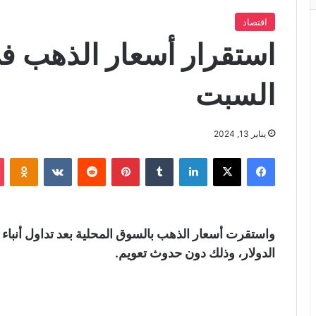
اقتصاد
استقرار أسعار الذهب في
السبت
يناير 13, 2024
فيسبوك
X
لينكدإن
‏Tumblr
بينتيريست
‏Reddit
‏VKontakte
Odnoklassniki
واستقرت أسعار الذهب بالسوق المحلية بعد تداول أنب
الدولار، وذلك دون حدوث تعويم.