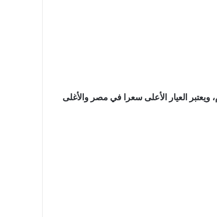
يار 24 نحو 3725 جنيها للجرام، ويعتبر العيار الأعلى سعرا في مصر والأغلى