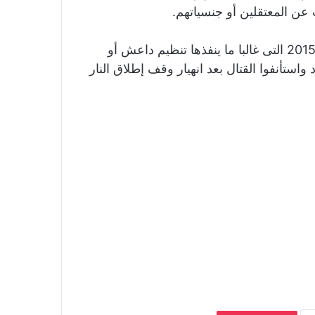
وتعانى تركيا من سلسلة من الهجمات العنيفة منذ عام 2015 التى غالبا ما ينفذها تنظيم داعش أو
استأنفوا القتال بعد انهيار وقف إطلاق النار