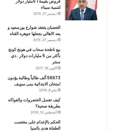
قروض بقيمة 1 5مليار دولار
لتنمية سيناء
ديسمبر 21, 2015
الغضبان يتفقد شوارع بورسعيد و
يعد الاهالي بجعلها جوهره القناه
ديسمبر 27, 2015
بيع ناطحة سحاب في هونج كونج
بأكثر من 5 مليارات دولار ..ذي
سنتر
أكتوبر 16, 2017
56673 ألف طالباً وطالبة يؤدون
امتحان الابتدائية ببنى سويف
مايو 9, 2016
كيف تغسل الخضروات والفواكه
بطريقة صحية؟
أغسطس 10, 2016
الحكم بالإعدام على مغتصب
الطفلة هدى بالمنيا