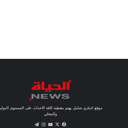
موقع اخباري شامل يهتم بتغطية كافة الاحداث على المستوى الدولي
والمحلي
X
فيسبوك
يوتيوب
انستقرام
تيلقرام