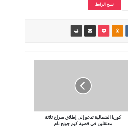
نسخ الرابط
‏VKontakte
Odnoklassniki
بوكيت
مشاركة عبر البريد
طباعة
كوريا الشمالية تدعو إلى إطلاق سراح ثلاثة
معتقلين في قضية كيم جونج نام