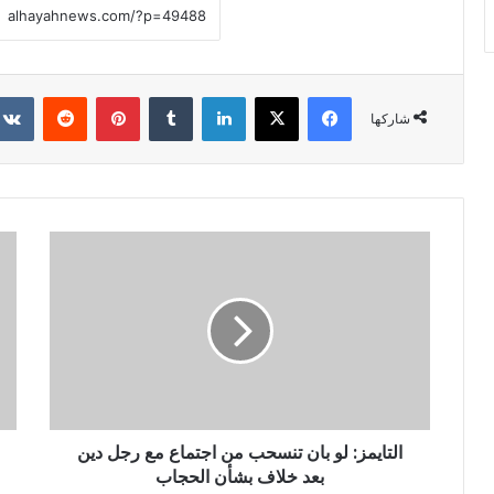
فيسبوك
X
لينكدإن
‏Tumblr
بينتيريست
‏Reddit
شاركها
التايمز: لو بان تنسحب من اجتماع مع رجل دين
بعد خلاف بشأن الحجاب