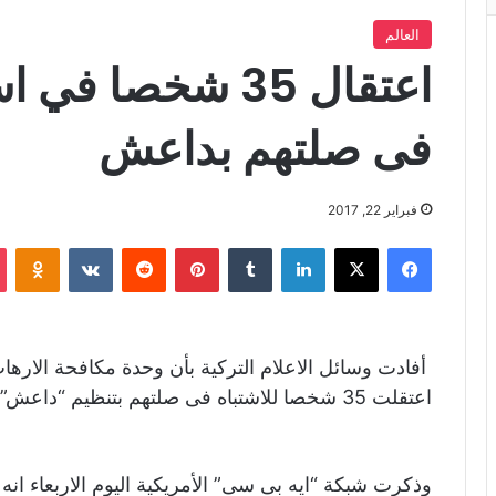
العالم
اعتقال 35 شخصا ف
فى صلتهم بداعش
فبراير 22, 2017
فيسبوك
X
لينكدإن
‏Tumblr
بينتيريست
‏Reddit
‏VKontakte
Odnoklassniki
أفادت وسائل الاعلام التركية بأن وحدة مكافحة الاره
اعتقلت 35 شخصا للاشتباه فى صلتهم بتنظيم “داعش”.
وذكرت شبكة “ايه بى سى” الأمريكية اليوم الاربعاء انه