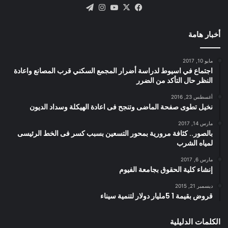
X
فيسبوك
يوتيوب
انستقرام
تيلقرام
أخبار هامة
مايو 10, 2017
اجتماع في اسيوط لدراسة أضرار المجمع السكني قرب المصانع واعادة
النظر حال التأكد من الضرر
أغسطس 23, 2016
نخيل تطوى صفحة الماضى وتنجح فى اعادة الهيكلة وسداد الديون
مارس 14, 2017
بالصور.. كثافة مرورية بمحور التسعين بسبب كسر فى الخط الرئيسى
لمياه الشرب
مارس 6, 2017
إنشاء كلية الحقوق بجامعة الفيوم
ديسمبر 21, 2015
قروض بقيمة 1 5مليار دولار لتنمية سيناء
الكلمات الدليلية