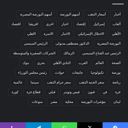
أخبار
أسعار الذهب
أسهم البورصة
أسهم البورصة المصرية
ألعاب
إسرائيل
إقتصاد
اخبار
اخري
افريقيا
اقتصاد
الأهلي
الاحتلال الإسرائيلي
الاخبار
الاسرة
الاهلي
البورصة المصرية
الدكتور مصطفى مدبولى
الرئيس السيسي
الرئيس عبد الفتاح السيسي
الزمالك
الشركات الصغيرة والمتوسطة
الصحة
العالم
العرب
النادي الأهلي
بحري
بنوك
بورصة
تكنولوجيا
جامعات
حوادث
رئيس مجلس الوزراء
رياضة
سعر الجنيه الذهب
سعر جرام الذهب
سينما
عالمية
غزة
فن
فنون
فيس وتويتر
قبلي
قطاع غزة
كورة
لبنان
مؤشرات البورصة
محلية
مصر
منوعات