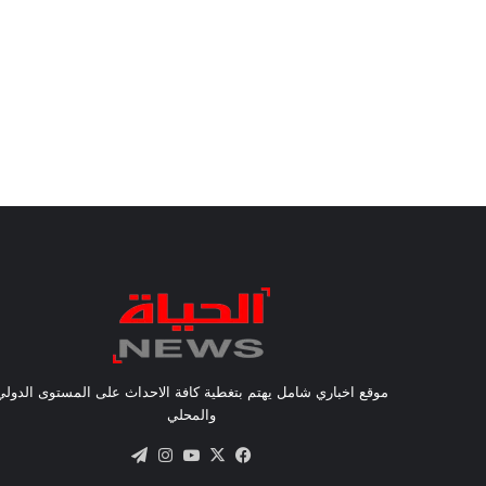
موقع اخباري شامل يهتم بتغطية كافة الاحداث على المستوى الدولي
والمحلي
X
فيسبوك
يوتيوب
انستقرام
تيلقرام