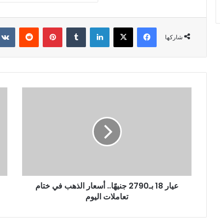
فيسبوك
X
لينكدإن
‏Tumblr
بينتيريست
‏Reddit
شاركها
عيار 18 بـ2790 جنيهًا.. أسعار الذهب في ختام
تعاملات اليوم