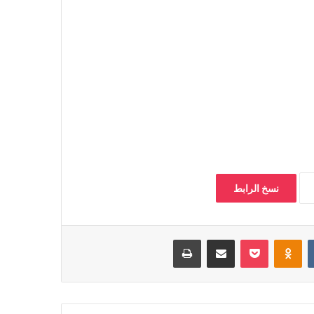
نسخ الرابط
‏VKontakte
Odnoklassniki
بوكيت
مشاركة عبر البريد
طباعة