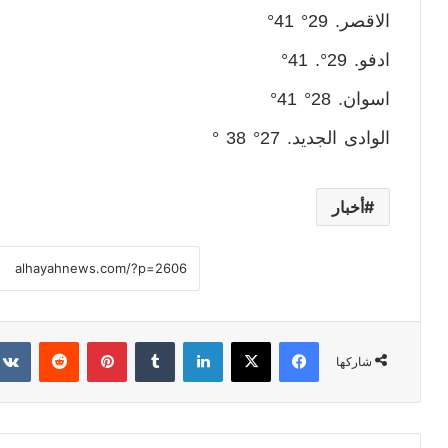
الاقصر. 29° 41°
ادفو. 29°. 41°
اسوان. 28° 41°
الوادى الجديد. 27° 38 °
أخبار
فيسبوك
X
لينكدإن
‏Tumblr
بينتيريست
‏Reddit
شاركها