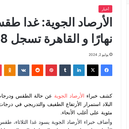
أخبار
الأرصاد الجوية: غدا طق
نهارًا و القاهرة تسجل 38 درجة
يوليو 2, 2024
فيسبوك
X
لينكدإن
‏Tumblr
بينتيريست
‏Reddit
‏VKontakte
Odnoklassniki
كشف خبراء
الأرصاد الجوية
مئوية على أغلب الأنحاء.
وأضاف خبراء الأرصاد الجوية يسود غدا الثلاثاء، طق