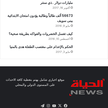
مليارات دولار ..ذي سنتر
أكتوبر 16, 2017
56673 ألف طالباً وطالبة يؤدون امتحان الابتدائية
ببنى سويف
مايو 9, 2016
كيف تغسل الخضروات والفواكه بطريقة صحية؟
أغسطس 10, 2016
الحكم بالإعدام على مغتصب الطفلة هدى بالمنيا
مايو 3, 2017
موقع اخباري شامل يهتم بتغطية كافة الاحداث
على المستوى الدولي والمحلي
X
فيسبوك
يوتيوب
انستقرام
تيلقرام