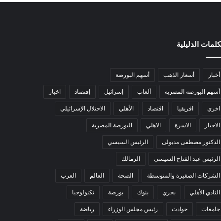
كلمات الدليلية
أخبار
أسعار الذهب
أسهم البورصة
أسهم البورصة المصرية
ألعاب
إسرائيل
إقتصاد
اخبار
اخري
افريقيا
اقتصاد
الأهلي
الاحتلال الإسرائيلي
الاخبار
الاسرة
الاهلي
البورصة المصرية
الدكتور مصطفى مدبولى
الرئيس السيسي
الرئيس عبد الفتاح السيسي
الزمالك
الشركات الصغيرة والمتوسطة
الصحة
العالم
العرب
النادي الأهلي
بحري
بنوك
بورصة
تكنولوجيا
جامعات
حوادث
رئيس مجلس الوزراء
رياضة