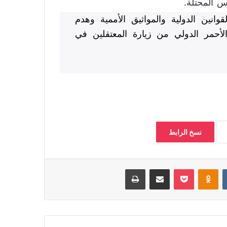
س المحتلة.
قوانين الدولية والمواثيق الأممية وهدم
أحمر الدولي من زيارة المعتقلين في
نسخ الرابط
‏VKontakte
Odnoklassniki
بوكيت
مشاركة عبر البريد
طباعة