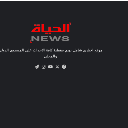
موقع اخباري شامل يهتم بتغطية كافة الاحداث على المستوى الدولي
والمحلي
X
فيسبوك
يوتيوب
انستقرام
تيلقرام