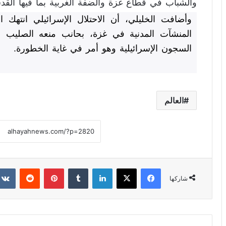
والشباب في قطاع غزة والضفة الغربية بما فيها القد
وأضافت الخليلي، أن الاحتلال الإسرائيلي انتهك ال
المنشآت المدنية في غزة، بحانب منعه الصليب ال
السجون الإسرائيلية وهو أمر في غاية الخطورة.
العالم
فيسبوك
X
لينكدإن
‏Tumblr
بينتيريست
‏Reddit
شاركها