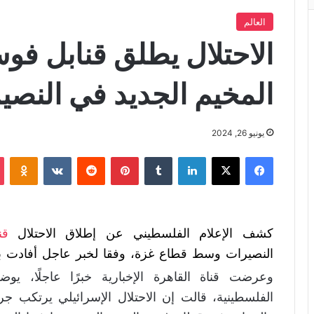
العالم
الاحتلال يطلق قنابل ف
المخيم الجديد في النصي
يونيو 26, 2024
فيسبوك
X
لينكدإن
‏Tumblr
بينتيريست
‏Reddit
‏VKontakte
Odnoklassniki
كشف الإعلام الفلسطيني عن إطلاق الاحتلال
قن
النصيرات وسط قطاع غزة، وفقا لخبر عاجل أفادت به قن
وعرضت قناة القاهرة الإخبارية خبرًا عاجلًا، ي
الفلسطينية، قالت إن الاحتلال الإسرائيلي يرتكب جر