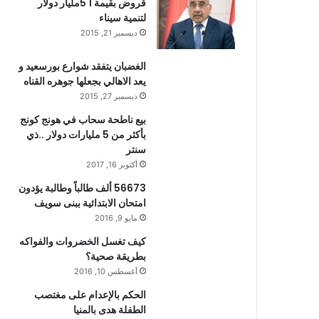
قروض بقيمة 1 5مليار دولار
لتنمية سيناء
ديسمبر 21, 2015
الغضبان يتفقد شوارع بورسعيد و
يعد الاهالي بجعلها جوهره القناه
ديسمبر 27, 2015
بيع ناطحة سحاب في هونج كونج
بأكثر من 5 مليارات دولار ..ذي
سنتر
أكتوبر 16, 2017
56673 ألف طالباً وطالبة يؤدون
امتحان الابتدائية ببنى سويف
مايو 9, 2016
كيف تغسل الخضروات والفواكه
بطريقة صحية؟
أغسطس 10, 2016
الحكم بالإعدام على مغتصب
الطفلة هدى بالمنيا