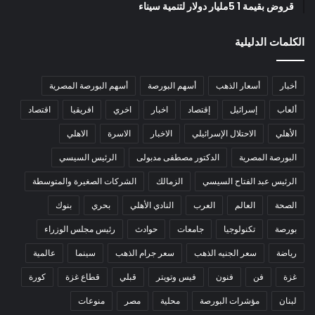
قروض بقيمة 1 5مليار دولار لتنمية سيناء
الكلمات الدليلية
أخبار
أسعار الذهب
أسهم البورصة
أسهم البورصة المصرية
ألعاب
إسرائيل
إقتصاد
اخبار
اخري
افريقيا
اقتصاد
الأهلي
الاحتلال الإسرائيلي
الاخبار
الاسرة
الاهلي
البورصة المصرية
الدكتور مصطفى مدبولى
الرئيس السيسي
الرئيس عبد الفتاح السيسي
الزمالك
الشركات الصغيرة والمتوسطة
الصحة
العالم
العرب
النادي الأهلي
بحري
بنوك
بورصة
تكنولوجيا
جامعات
حوادث
رئيس مجلس الوزراء
رياضة
سعر الجنيه الذهب
سعر جرام الذهب
سينما
عالمية
غزة
فن
فنون
فيس وتويتر
قبلي
قطاع غزة
كورة
لبنان
مؤشرات البورصة
محلية
مصر
منوعات