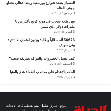
الغضبان يتفقد شوارع بورسعيد و يعد الاهالي بجعلها
جوهره القناه
ديسمبر 27, 2015
بيع ناطحة سحاب في هونج كونج بأكثر من 5
مليارات دولار ..ذي سنتر
أكتوبر 16, 2017
56673 ألف طالباً وطالبة يؤدون امتحان الابتدائية
ببنى سويف
مايو 9, 2016
كيف تغسل الخضروات والفواكه بطريقة صحية؟
أغسطس 10, 2016
الحكم بالإعدام على مغتصب الطفلة هدى بالمنيا
مايو 3, 2017
موقع اخباري شامل يهتم بتغطية كافة الاحداث
على المستوى الدولي والمحلي