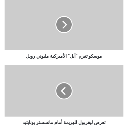
موسكو تغرم "أبل" الأميركية مليوني روبل
تعرض ليفربول للهزيمة أمام مانشستر يونايتيد