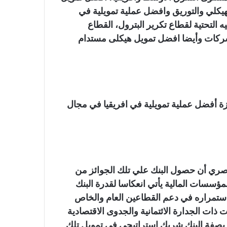
يكلي والتوريق وافضل عملية تمويلية في
ه التحتية لقطاع تكرير البترول، القطاع
 شركات وأيضا افضل تمويل هيكلى مستدام
Afric البنك الأهلي جائزة أفضل عملية تمويلية في افريقيا في مجال
صري أن حصول البنك علي تلك الجوائز من
ؤسسات المالية يأتي انعكاسا لقدرة البنك
استمراره في دعم القطاعين العام والخاص
ات الجدارة الائتمانية والجدوى الاقتصادية
ي، بصفة البنك شريك استراتيجي في تمويل تلك