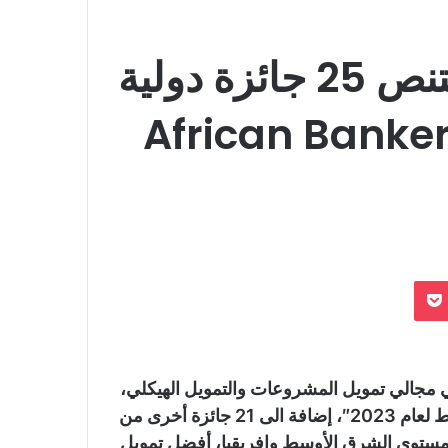
البنك الأهلي المصري يقتنص 25 جائزة دولية
ن EMEA Finance و African Banker
بوكيت
فريقيا في مجالي تمويل المشروعات والتمويل الهيكلي،
“افضل بنك في مجال التوريق في منطقه الشرق الأوسط لعام 2023″، إضافة الى 21 جائزة أخرى من
مستوى الشرق الأوسط وافريقيا، أفضل تمويل