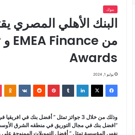
بنوك
م
Awards
يوليو 1, 2024
فيسبوك
X
لينكدإن
‏Tumblr
بينتيريست
‏Reddit
‏VKontakte
Odnoklassniki
وذلك من خلال 3 جوائز تمثل ” أفضل بنك في ا
نفس المؤسسة تمثل ” أفضل التمويلات الممنوحة على 