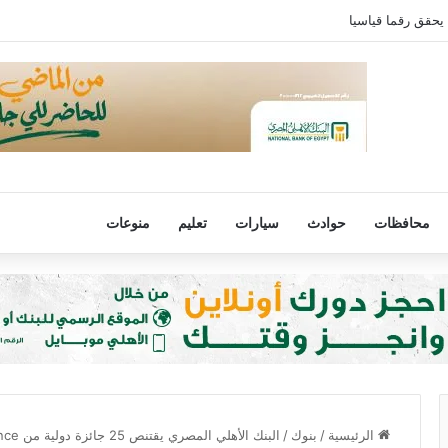
 يحقق رقما قياسيا
محافظات
حوادث
سيارات
تعليم
منوعات
الرئيسية
/
بنوك
/
البنك الأهلي المصري يقتنص 25 جائزة دولية من EMEA Finance و African Banker Awards