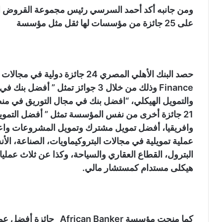
ومن جانبه أكد أحمد السرسي رئيس مجموعة القروض ال
على 25 جائزة من مؤسسات لها ثقل مثل مؤسسة
Finance وذلك من خلال 3 جوائز تمثل 
21 جائزة أخرى من نفس المؤسسة تمثل ” أفضل التم
وافريقيا، أفضل تمويل مشترك وتمويل المشروعات واعاد
عملية تمويلية في مجالات البتروكيماويات، الصناعة، الأن
البترول، القطاع العقاري والسياحة، وكذا عن ثلاث عمل
هيكلى مستدام كمستشار مالي.
كما منحت مؤسسة an Banker