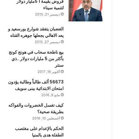
قروض بقيمة 1 5مليار دولار
لتنمية سيناء
ديسمبر 21, 2015
الغضبان يتفقد شوارع بورسعيد و
يعد الاهالي بجعلها جوهره القناه
ديسمبر 27, 2015
بيع ناطحة سحاب في هونج كونج
بأكثر من 5 مليارات دولار ..ذي
سنتر
أكتوبر 16, 2017
56673 ألف طالباً وطالبة يؤدون
امتحان الابتدائية ببنى سويف
مايو 9, 2016
كيف تغسل الخضروات والفواكه
بطريقة صحية؟
أغسطس 10, 2016
الحكم بالإعدام على مغتصب
الطفلة هدى بالمنيا