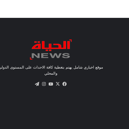
موقع اخباري شامل يهتم بتغطية كافة الاحداث على المستوى الدولي
والمحلي
X
فيسبوك
يوتيوب
انستقرام
تيلقرام