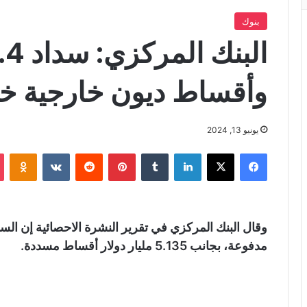
بنوك
وأقساط ديون خارجية خلال 3 
يونيو 13, 2024
فيسبوك
X
لينكدإن
‏Tumblr
بينتيريست
‏Reddit
‏VKontakte
Odnoklassniki
مدفوعة، بجانب 5.135 مليار دولار أقساط مسددة.