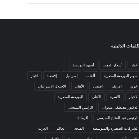
كلمات الدليلية
أخبار
أسعار الذهب
أسهم البورصة
أسهم البورصة المصرية
ألعاب
إسرائيل
إقتصاد
اخبار
اخري
افريقيا
اقتصاد
الأهلي
الاحتلال الإسرائيلي
الاخبار
الاسرة
الاهلي
البورصة المصرية
الدكتور مصطفى مدبولى
الرئيس السيسي
الرئيس عبد الفتاح السيسي
الزمالك
الشركات الصغيرة والمتوسطة
الصحة
العالم
العرب
النادي الأهلي
بحري
بنوك
بورصة
تكنولوجيا