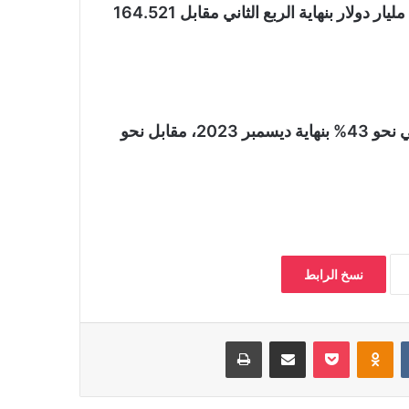
أضاف البنك المركزي أن الدين الخارجي سجل 168.03 مليار دولار بنهاية الربع الثاني مقابل 164.521
وسجلت نسبة الدين الخارجي إلى الناتح المحلي الإجمالي نحو 43% بنهاية ديسمبر 2023، مقابل نحو
نسخ الرابط
‏VKontakte
Odnoklassniki
بوكيت
مشاركة عبر البريد
طباعة