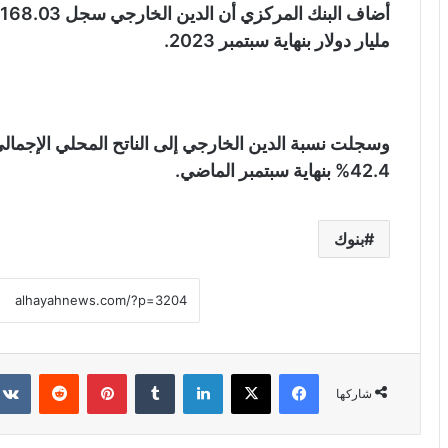
مليار دولار بنهاية سبتمبر 2023.
42.4% بنهاية سبتمبر الماضي.
بنوك
فيسبوك
X
لينكدإن
‏Tumblr
بينتيريست
‏Reddit
شاركها