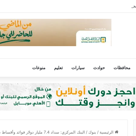
 مخزون سلعى لفترات آمنة تصل فى بعض السلع إلى عام كامل
محافظات
حوادث
سيارات
تعليم
منوعات
الرئيسية
/
بنوك
/
البنك المركزي: سداد 7.4 مليار دولار فوائد وأقساط ديون خارجية خلال 3 أشهر