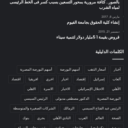
بالصور.. كثافة مرورية بمحور التسعين بسبب كسر فى الخط الرئيسى
لمياه الشرب
مارس 6, 2017
إنشاء كلية الحقوق بجامعة الفيوم
ديسمبر 21, 2015
قروض بقيمة 1 5مليار دولار لتنمية سيناء
الكلمات الدليلية
أخبار
أسعار الذهب
أسهم البورصة
أسهم البورصة المصرية
ألعاب
إسرائيل
إقتصاد
اخبار
اخري
افريقيا
اقتصاد
الأهلي
الاحتلال الإسرائيلي
الاخبار
الاسرة
الاهلي
البورصة المصرية
الدكتور مصطفى مدبولى
الرئيس السيسي
الرئيس عبد الفتاح السيسي
الزمالك
الشركات الصغيرة والمتوسطة
الصحة
العالم
العرب
النادي الأهلي
بحري
بنوك
بورصة
تكنولوجيا
جامعات
حوادث
رئيس مجلس الوزراء