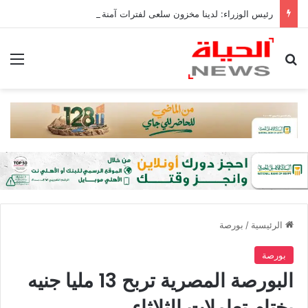
رئيس الوزراء: لدينا مخزون سلعى لفترات آمنة تصل فى بعض السلع إلى عام كامل
بحث عن
الق
الرئيسية
/
بورصة
بورصة
البورصة المصرية تربح 13 مليا جنيه
بختام تعاملات الثلاثاء