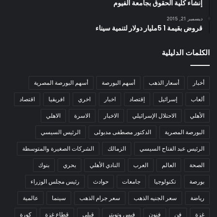
إنشاء كلية الحقوق بجامعة الفيوم
ديسمبر 21, 2015
قروض بقيمة 1 5مليار دولار لتنمية سيناء
الكلمات الدليلية
أخبار
أسعار الذهب
أسهم البورصة
أسهم البورصة المصرية
ألعاب
إسرائيل
إقتصاد
اخبار
اخري
افريقيا
اقتصاد
الأهلي
الاحتلال الإسرائيلي
الاخبار
الاسرة
الاهلي
البورصة المصرية
الدكتور مصطفى مدبولى
الرئيس السيسي
الرئيس عبد الفتاح السيسي
الزمالك
الشركات الصغيرة والمتوسطة
الصحة
العالم
العرب
النادي الأهلي
بحري
بنوك
بورصة
تكنولوجيا
جامعات
حوادث
رئيس مجلس الوزراء
رياضة
سعر الجنيه الذهب
سعر جرام الذهب
سينما
عالمية
غزة
فن
فنون
فيس وتويتر
قبلي
قطاع غزة
كورة