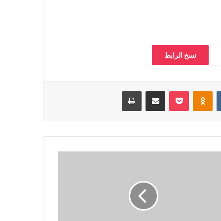
نسخ الرابط
‏VKontakte
Odnoklassniki
بوكيت
مشاركة عبر البريد
طباعة