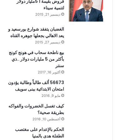
قروض بقيمة 1 5مليار دولار
لتنمية سيناء
ديسمبر 21, 2015
الغضبان يتفقد شوارع بورسعيد و
يعد الاهالي بجعلها جوهره القناه
ديسمبر 27, 2015
بيع ناطحة سحاب في هونج كونج
بأكثر من 5 مليارات دولار ..ذي
سنتر
أكتوبر 16, 2017
56673 ألف طالباً وطالبة يؤدون
امتحان الابتدائية ببنى سويف
مايو 9, 2016
كيف تغسل الخضروات والفواكه
بطريقة صحية؟
أغسطس 10, 2016
الحكم بالإعدام على مغتصب
الطفلة هدى بالمنيا