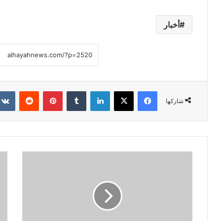
أخبار
فيسبوك
X
لينكدإن
‏Tumblr
بينتيريست
‏Reddit
شاركها