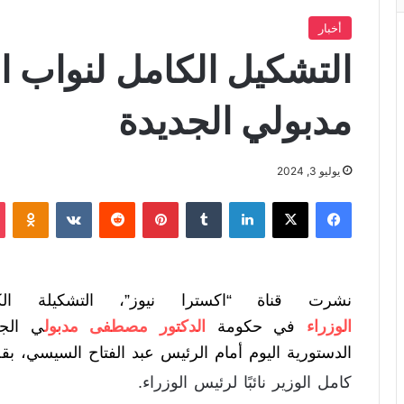
أخبار
التشكيل الكامل لنواب ا
مدبولي الجديدة
يوليو 3, 2024
فيسبوك
X
لينكدإن
‏Tumblr
بينتيريست
‏Reddit
‏VKontakte
Odnoklassniki
نشرت قناة “اكسترا نيوز”، التشكيلة الكا
الوزراء
في حكومة
الدكتور مصطفى مدبول
ي الجد
الدستورية اليوم أمام الرئيس عبد الفتاح السيسي، بقص
كامل الوزير نائبًا لرئيس الوزراء.