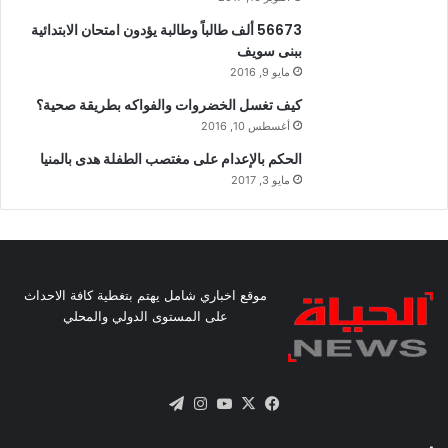
56673 ألف طالباً وطالبة يؤدون امتحان الابتدائية
ببنى سويف
مايو 9, 2016
كيف تغسل الخضروات والفواكه بطريقة صحية؟
أغسطس 10, 2016
الحكم بالإعدام على مغتصب الطفلة هدى بالمنيا
مايو 3, 2017
موقع اخباري شامل يهتم بتغطية كافة الاحداث
على المستوى الدولي والمحلي
X
فيسبوك
يوتيوب
انستقرام
تيلقرام