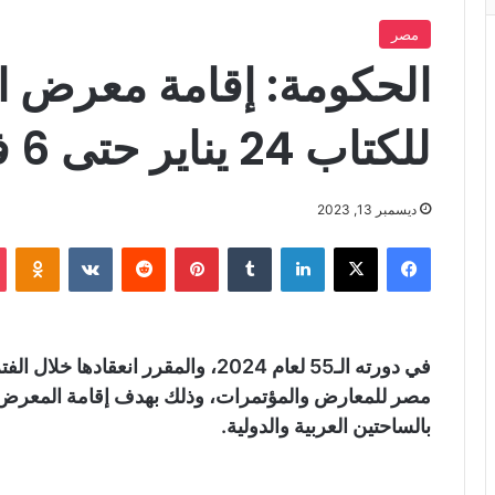
مصر
الحكومة: إقامة معرض ال
للكتاب 24 يناير حتى 6 فبراير 2024
ديسمبر 13, 2023
فيسبوك
X
لينكدإن
‏Tumblr
بينتيريست
‏Reddit
‏VKontakte
Odnoklassniki
مصر للمعارض والمؤتمرات، وذلك بهدف إقامة المعرض با
بالساحتين العربية والدولية.