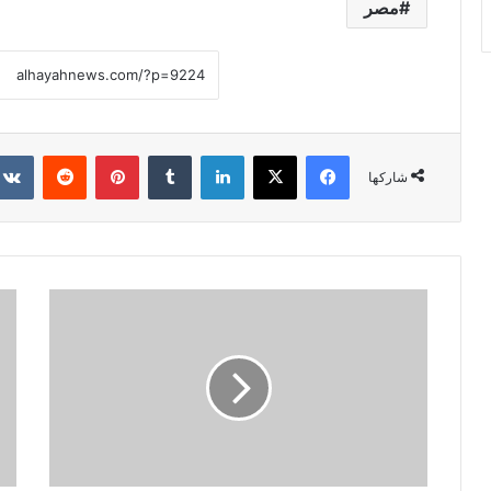
مصر
فيسبوك
X
لينكدإن
‏Tumblr
بينتيريست
‏Reddit
شاركها