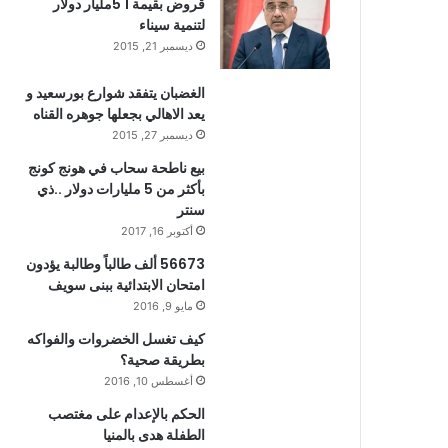
قروض بقيمة 1 5مليار دولار
لتنمية سيناء
ديسمبر 21, 2015
الغضبان يتفقد شوارع بورسعيد و
يعد الاهالي بجعلها جوهره القناه
ديسمبر 27, 2015
بيع ناطحة سحاب في هونج كونج
بأكثر من 5 مليارات دولار ..ذي
سنتر
أكتوبر 16, 2017
56673 ألف طالباً وطالبة يؤدون
امتحان الابتدائية ببنى سويف
مايو 9, 2016
كيف تغسل الخضروات والفواكه
بطريقة صحية؟
أغسطس 10, 2016
الحكم بالإعدام على مغتصب
الطفلة هدى بالمنيا