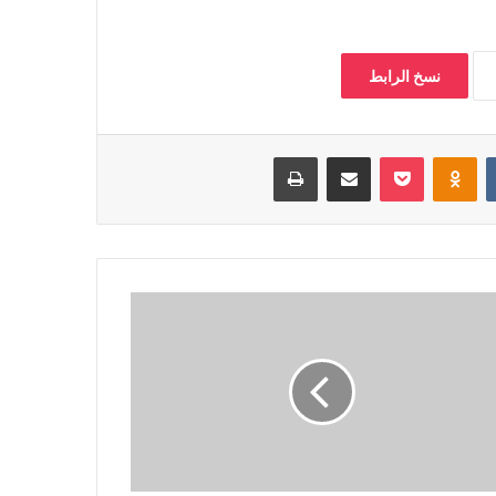
نسخ الرابط
‏VKontakte
Odnoklassniki
بوكيت
مشاركة عبر البريد
طباعة