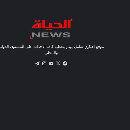
موقع اخباري شامل يهتم بتغطية كافة الاحداث على المستوى الدولي
والمحلي
X
فيسبوك
يوتيوب
انستقرام
تيلقرام