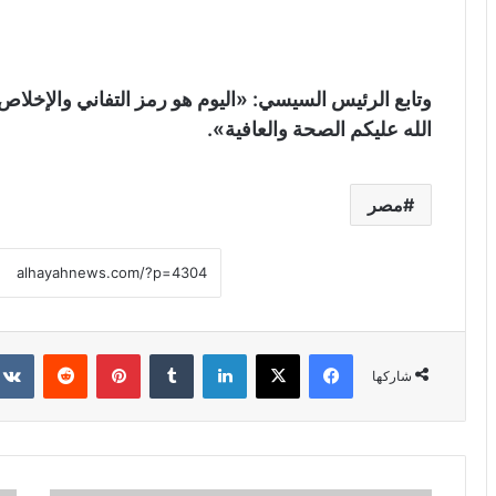
وتابع الرئيس السيسي: «اليوم هو رمز التفاني والإخلا
الله عليكم الصحة والعافية».
مصر
فيسبوك
X
لينكدإن
‏Tumblr
بينتيريست
‏Reddit
شاركها