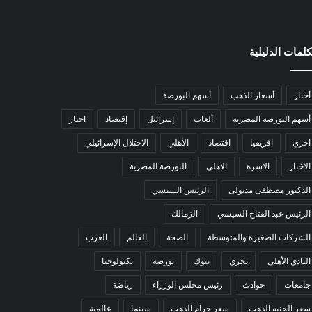
كلمات الدليلية
أخبار
أسعار الذهب
أسهم البورصة
أسهم البورصة المصرية
ألعاب
إسرائيل
إقتصاد
اخبار
اخري
افريقيا
اقتصاد
الأهلي
الاحتلال الإسرائيلي
الاخبار
الاسرة
الاهلي
البورصة المصرية
الدكتور مصطفى مدبولى
الرئيس السيسي
الرئيس عبد الفتاح السيسي
الزمالك
الشركات الصغيرة والمتوسطة
الصحة
العالم
العرب
النادي الأهلي
بحري
بنوك
بورصة
تكنولوجيا
جامعات
حوادث
رئيس مجلس الوزراء
رياضة
سعر الجنيه الذهب
سعر جرام الذهب
سينما
عالمية