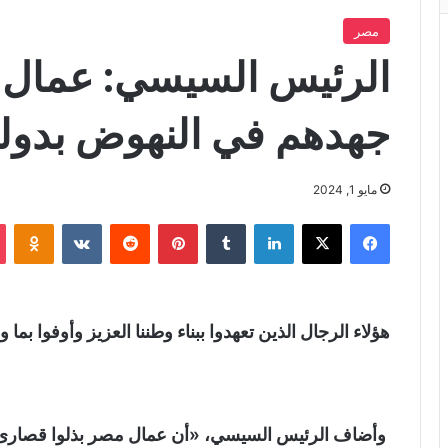
مصر
الرئيس السيسي: عمال 
جهدهم في النهوض بدولتن
مايو 1, 2024
فيسبوك
X
لينكدإن
‏Tumblr
بينتيريست
‏Reddit
‏VKontakte
Odnoklassniki
هؤلاء الرجال الذين تعهدوا ببناء وطننا العزيز وأوفوا بما
وأضاف الرئيس السيسي، «أن عمال مصر بذلوا قصارى جه