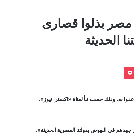
مصر بذلوا قصارى
ا الحديثة
بوكيت
 وعدوا به، وذلك حسب نبأ لقناة «اكسترا نيوز».
دهم في النهوض بدولتنا العصرية الحديثة».