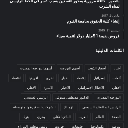
بالصور.. كثافة مرورية بمحور التسعين بسبب كسر فى الخط الرئيسى
لمياه الشرب
مارس 6, 2017
إنشاء كلية الحقوق بجامعة الفيوم
ديسمبر 21, 2015
قروض بقيمة 1 5مليار دولار لتنمية سيناء
الكلمات الدليلية
أخبار
أسعار الذهب
أسهم البورصة
أسهم البورصة المصرية
ألعاب
إسرائيل
إقتصاد
اخبار
اخري
افريقيا
اقتصاد
الأهلي
الاحتلال الإسرائيلي
الاخبار
الاسرة
الاهلي
البورصة المصرية
الدكتور مصطفى مدبولى
الرئيس السيسي
الرئيس عبد الفتاح السيسي
الزمالك
الشركات الصغيرة والمتوسطة
الصحة
العالم
العرب
النادي الأهلي
بحري
بنوك
بورصة
تكنولوجيا
جامعات
حوادث
رئيس مجلس الوزراء