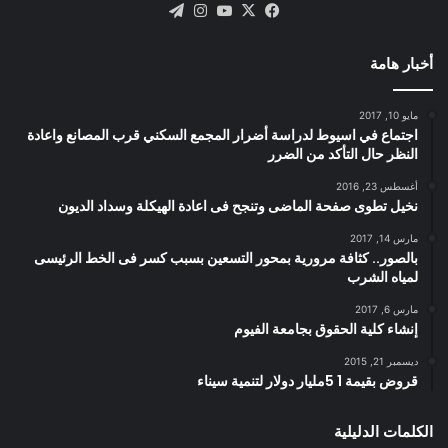
X
فيسبوك
يوتيوب
انستقرام
تيلقرام
أخبار هامة
مايو 10, 2017
اجتماع في اسيوط لدراسة أضرار المجمع السكني قرب المصانع واعادة
النظر حال التأكد من الضرر
أغسطس 23, 2016
نخيل تطوى صفحة الماضى وتنجح فى اعادة الهيكلة وسداد الديون
مارس 14, 2017
بالصور.. كثافة مرورية بمحور التسعين بسبب كسر فى الخط الرئيسى
لمياه الشرب
مارس 6, 2017
إنشاء كلية الحقوق بجامعة الفيوم
ديسمبر 21, 2015
قروض بقيمة 1 5مليار دولار لتنمية سيناء
الكلمات الدليلية