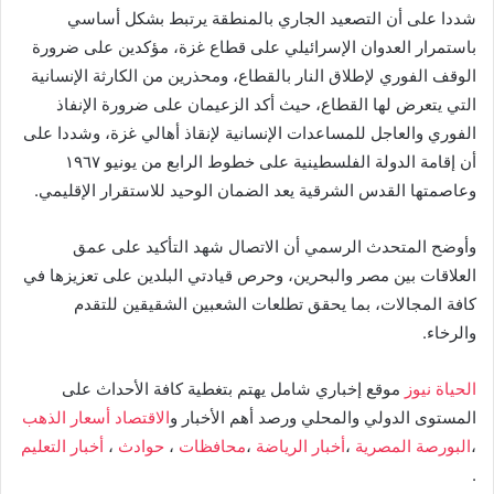
شددا على أن التصعيد الجاري بالمنطقة يرتبط بشكل أساسي
باستمرار العدوان الإسرائيلي على قطاع غزة، مؤكدين على ضرورة
الوقف الفوري لإطلاق النار بالقطاع، ومحذرين من الكارثة الإنسانية
التي يتعرض لها القطاع، حيث أكد الزعيمان على ضرورة الإنفاذ
الفوري والعاجل للمساعدات الإنسانية لإنقاذ أهالي غزة، وشددا على
أن إقامة الدولة الفلسطينية على خطوط الرابع من يونيو ١٩٦٧
وعاصمتها القدس الشرقية يعد الضمان الوحيد للاستقرار الإقليمي.
وأوضح المتحدث الرسمي أن الاتصال شهد التأكيد على عمق
العلاقات بين مصر والبحرين، وحرص قيادتي البلدين على تعزيزها في
كافة المجالات، بما يحقق تطلعات الشعبين الشقيقين للتقدم
والرخاء.
الحياة نيوز
موقع إخباري شامل يهتم بتغطية كافة الأحداث على
المستوى الدولي والمحلي ورصد أهم الأخبار و
الاقتصاد
أسعار الذهب
،
البورصة المصرية
،
أخبار الرياضة
،
محافظات
،
حوادث
،
أخبار التعليم
.