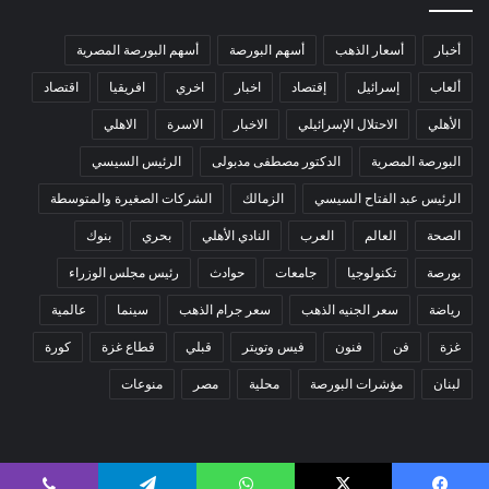
أخبار
أسعار الذهب
أسهم البورصة
أسهم البورصة المصرية
ألعاب
إسرائيل
إقتصاد
اخبار
اخري
افريقيا
اقتصاد
الأهلي
الاحتلال الإسرائيلي
الاخبار
الاسرة
الاهلي
البورصة المصرية
الدكتور مصطفى مدبولى
الرئيس السيسي
الرئيس عبد الفتاح السيسي
الزمالك
الشركات الصغيرة والمتوسطة
الصحة
العالم
العرب
النادي الأهلي
بحري
بنوك
بورصة
تكنولوجيا
جامعات
حوادث
رئيس مجلس الوزراء
رياضة
سعر الجنيه الذهب
سعر جرام الذهب
سينما
عالمية
غزة
فن
فنون
فيس وتويتر
قبلي
قطاع غزة
كورة
لبنان
مؤشرات البورصة
محلية
مصر
منوعات