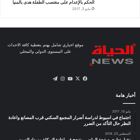
الحكم بالإعدام على مغتصب الطفلة هدى بالمنيا
مايو 3, 2017
موقع اخباري شامل يهتم بتغطية كافة الاحداث
على المستوى الدولي والمحلي
X
فيسبوك
يوتيوب
انستقرام
تيلقرام
أخبار هامة
مايو 10, 2017
اجتماع في اسيوط لدراسة أضرار المجمع السكني قرب المصانع واعادة
النظر حال التأكد من الضرر
أغسطس 23, 2016
نخيل تطوى صفحة الماضى وتنجح فى اعادة الهيكلة وسداد الديون