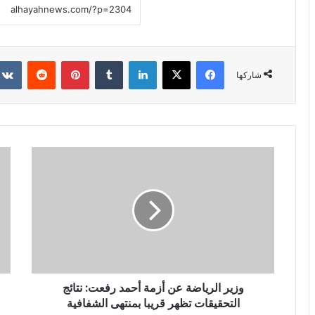
فيسبوك
X
لينكدإن
‏Tumblr
بينتيريست
‏Reddit
شاركها
وزير الرياضة عن أزمة أحمد رفعت: نتائج
التحقيقات تظهر قريبا بمنتهى الشفافية