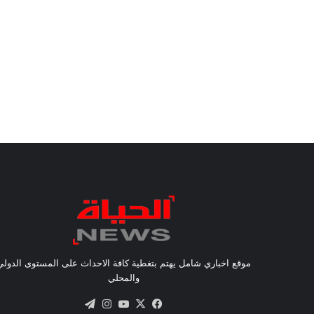
موقع اخباري شامل يهتم بتغطية كافة الاحداث على المستوى الدولي
والمحلي
X
فيسبوك
يوتيوب
انستقرام
تيلقرام