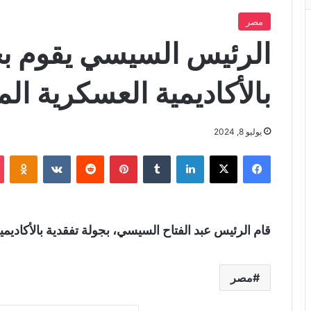
مصر
الرئيس السيسي يقوم بج
بالأكاديمية العسكرية ال
يوليو 8, 2024
فيسبوك
X
لينكدإن
‏Tumblr
بينتيريست
‏Reddit
‏VKontakte
Odnoklassniki
قام الرئيس عبد الفتاح السيسي، بجولة تفقدية بالأكاديم
مصر