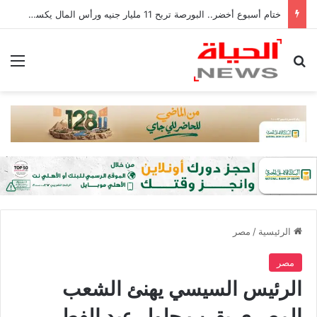
ختام أسبوع أخضر.. البورصة تربح 11 مليار جنيه ورأس المال يكسر 4.1 تريليون
بحث عن
الق
الرئيسية
/
مصر
مصر
الرئيس السيسي ‬يهنئ الشعب
المصري بقرب حلول عيد الفطر