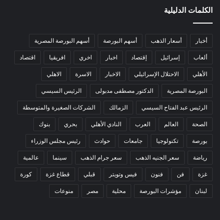
الكلمات الدليلية
أخبار
أسعار الذهب
أسهم البورصة
أسهم البورصة المصرية
ألعاب
إسرائيل
إقتصاد
اخبار
اخري
افريقيا
اقتصاد
الأهلي
الاحتلال الإسرائيلي
الاخبار
الاسرة
الاهلي
البورصة المصرية
الدكتور مصطفى مدبولى
الرئيس السيسي
الرئيس عبد الفتاح السيسي
الزمالك
الشركات الصغيرة والمتوسطة
الصحة
العالم
العرب
النادي الأهلي
بحري
بنوك
بورصة
تكنولوجيا
جامعات
حوادث
رئيس مجلس الوزراء
رياضة
سعر الجنيه الذهب
سعر جرام الذهب
سينما
عالمية
غزة
فن
فنون
فيس وتويتر
قبلي
قطاع غزة
كورة
لبنان
مؤشرات البورصة
محلية
مصر
منوعات