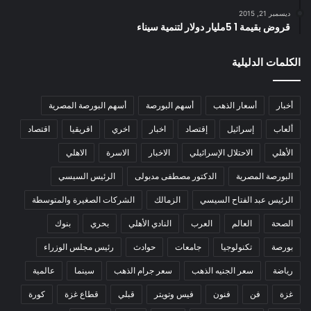
ديسمبر 21, 2015
قروض بقيمة 1 5مليار دولار لتنمية سيناء
الكلمات الدليلية
أخبار
أسعار الذهب
أسهم البورصة
أسهم البورصة المصرية
ألعاب
إسرائيل
إقتصاد
اخبار
اخري
افريقيا
اقتصاد
الأهلي
الاحتلال الإسرائيلي
الاخبار
الاسرة
الاهلي
البورصة المصرية
الدكتور مصطفى مدبولى
الرئيس السيسي
الرئيس عبد الفتاح السيسي
الزمالك
الشركات الصغيرة والمتوسطة
الصحة
العالم
العرب
النادي الأهلي
بحري
بنوك
بورصة
تكنولوجيا
جامعات
حوادث
رئيس مجلس الوزراء
رياضة
سعر الجنيه الذهب
سعر جرام الذهب
سينما
عالمية
غزة
فن
فنون
فيس وتويتر
قبلي
قطاع غزة
كورة