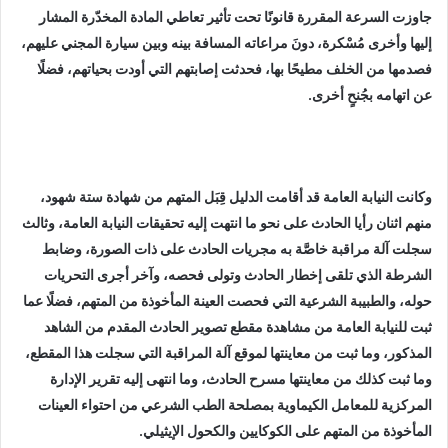
جاوزت السرعة المقررة قانونًا تحت تأثير تعاطي المادة المخدّرة المشار
إليها وأخرى مُسْكرة، دونَ مراعاته المسافة بينه وبين سيارة المجني عليهم،
فصدمها من الخلف مطيحًا بها، فحدثت إصابتهم التي أودت بحياتهم، فضلًا
عن اتهامه بجُنحٍ أخرى.
وكانت النيابة العامة قد أقامت الدليل قِبَل المتهم من شهادة ستة شهود،
منهم اثنان رأيا الحادث على نحو ما انتهت إليه تحقيقات النيابة العامة، وثالث
سجلت آلة مراقبة خاصَّة به مجريات الحادث على ذات الصورة، وضابط
الشرطة الذي تلقى إخطار الحادث وتولى فحصه، وآخر أجرى التحريات
حوله، والطبيبة الشرعية التي فحصت العينة المأخوذة من المتهم، فضلًا عما
ثبت للنيابة العامة من مشاهدة مقطع تصوير الحادث المقدم من الشاهد
المذكور، وما ثبت من معاينتها لموقع آلة المراقبة التي سجلت هذا المقطع،
وما ثبت كذلك من معاينتها مسرح الحادث، وما انتهى إليه تقرير الإدارة
المركزية للمعامل الكيماوية بمصلحة الطب الشرعي من احتواء العينات
المأخوذة من المتهم على الكوكايين والكحول الإيثيلي.