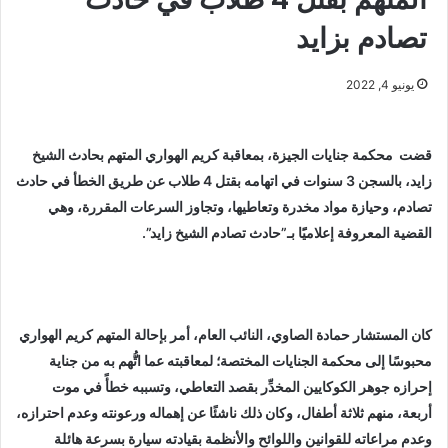
تصادم بزايد
يونيو 4, 2022
قضت محكمة جنايات الجيزة، بمعاقبة كريم الهواري المتهم بحادث الشيخ
زايد، بالسجن 3 سنوات في اتهامه بقتل 4 طلاب عن طريق الخطأ في حادث
تصادم، وحيازة مواد مخدرة وتعاطيها، وتجاوز السرعات المقررة، وهي
القضية المعروفة إعلاميًَا بـ”حادث تصادم الشيخ زايد”.
كان المستشار حمادة الصاوي، النائب العام، أمر بإحالة المتهم كريم الهواري
محبوسًا إلى محكمة الجنايات المختصة؛ لمعاقبته عما اتُّهم به من جناية
إحرازه جوهر الكوكايين المخدِّر بقصد التعاطي، وتسببه خطأً في موت
أربعة، منهم ثلاثة أطفال، وكان ذلك ناشئًا عن إهماله ورعونته وعدم احترازه،
وعدم مراعاته للقوانين واللوائح والأنظمة بقيادته سيارة بسرعة هائلة