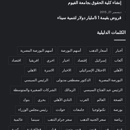
إنشاء كلية الحقوق بجامعة الفيوم
ديسمبر 21, 2015
قروض بقيمة 1 5مليار دولار لتنمية سيناء
الكلمات الدليلية
أخبار
أسعار الذهب
أسهم البورصة
أسهم البورصة المصرية
ألعاب
إسرائيل
إقتصاد
اخبار
اخري
افريقيا
اقتصاد
الأهلي
الاحتلال الإسرائيلي
الاخبار
الاسرة
الاهلي
البورصة المصرية
الدكتور مصطفى مدبولى
الرئيس السيسي
الرئيس عبد الفتاح السيسي
الزمالك
الشركات الصغيرة والمتوسطة
الصحة
العالم
العرب
النادي الأهلي
بحري
بنوك
بورصة
تكنولوجيا
جامعات
حوادث
رئيس مجلس الوزراء
رياضة
سعر الجنيه الذهب
سعر جرام الذهب
سينما
عالمية
غزة
فن
فنون
فيس وتويتر
قبلي
قطاع غزة
كورة