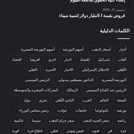
إنشاء كلية الحقوق بجامعة الفيوم
ديسمبر 21, 2015
قروض بقيمة 1 5مليار دولار لتنمية سيناء
الكلمات الدليلية
أخبار
أسعار الذهب
أسهم البورصة
أسهم البورصة المصرية
ألعاب
إسرائيل
إقتصاد
اخبار
اخري
افريقيا
اقتصاد
الأهلي
الاحتلال الإسرائيلي
الاخبار
الاسرة
الاهلي
البورصة المصرية
الدكتور مصطفى مدبولى
الرئيس السيسي
الرئيس عبد الفتاح السيسي
الزمالك
الشركات الصغيرة والمتوسطة
الصحة
العالم
العرب
النادي الأهلي
بحري
بنوك
بورصة
تكنولوجيا
جامعات
حوادث
رئيس مجلس الوزراء
رياضة
سعر الجنيه الذهب
سعر جرام الذهب
سينما
عالمية
غزة
فن
فنون
فيس وتويتر
قبلي
قطاع غزة
كورة