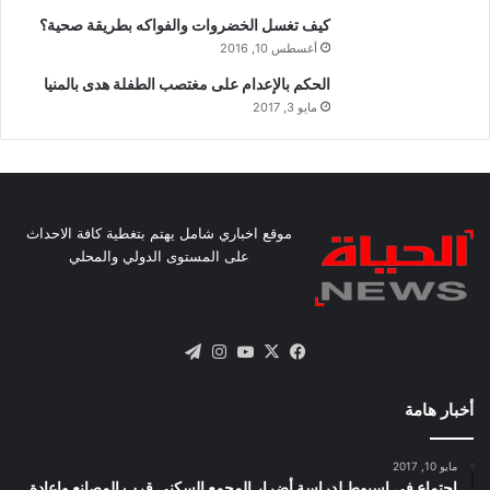
كيف تغسل الخضروات والفواكه بطريقة صحية؟
أغسطس 10, 2016
الحكم بالإعدام على مغتصب الطفلة هدى بالمنيا
مايو 3, 2017
موقع اخباري شامل يهتم بتغطية كافة الاحداث
على المستوى الدولي والمحلي
X
فيسبوك
يوتيوب
انستقرام
تيلقرام
أخبار هامة
مايو 10, 2017
اجتماع في اسيوط لدراسة أضرار المجمع السكني قرب المصانع واعادة