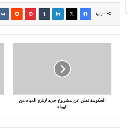
فيسبوك
X
لينكدإن
‏Tumblr
بينتيريست
‏Reddit
شاركها
الحكومة تعلن عن مشروع جديد لإنتاج المياه من
الهواء