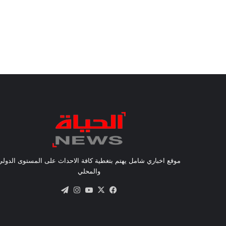
موقع اخباري شامل يهتم بتغطية كافة الاحداث على المستوى الدولي
والمحلي
X
فيسبوك
يوتيوب
انستقرام
تيلقرام