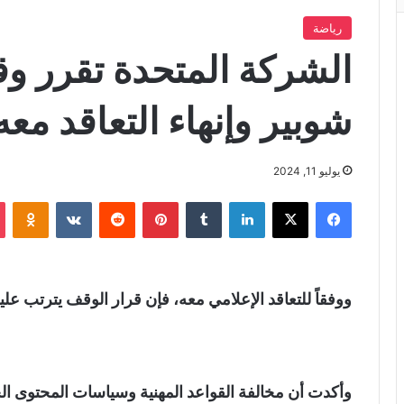
رياضة
الشركة المتحدة تقرر و
شوبير وإنهاء التعاقد معه
يوليو 11, 2024
فيسبوك
X
لينكدإن
‏Tumblr
بينتيريست
‏Reddit
‏VKontakte
Odnoklassniki
ووفقاً للتعاقد الإعلامي معه، فإن قرار الوقف يترتب عليه إ
وأكدت أن مخالفة القواعد المهنية وسياسات المحتوى ال