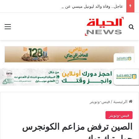
عاجل.. وفاة والد ليونيل ميسي عن عمر 68 عامًا في الأرجنتين
بحث عن
الق
الرئيسية
/
فيس-وتويتر
فيس-وتويتر
الصين ترفض مزاعم الكونجرس
حول تيك توك