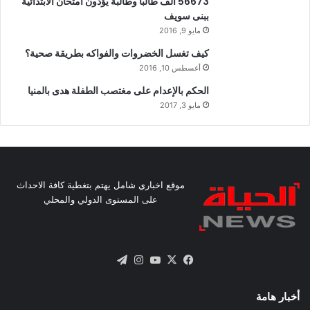
56673 ألف طالباً وطالبة يؤدون امتحان الابتدائية
ببنى سويف
مايو 9, 2016
كيف تغسل الخضروات والفواكه بطريقة صحية؟
أغسطس 10, 2016
الحكم بالإعدام على مغتصب الطفلة هدى بالمنيا
مايو 3, 2017
موقع اخباري شامل يهتم بتغطية كافة الاحداث
على المستوى الدولي والمحلي
X
فيسبوك
يوتيوب
انستقرام
تيلقرام
أخبار هامة