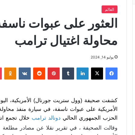
العالم
العثور على عبوات ناسفة
محاولة اغتيال ترامب
يوليو 14, 2024
فيسبوك
X
لينكدإن
‏Tumblr
بينتيريست
‏Reddit
‏VKontakte
Odnoklassniki
كشفت صحيفة (وول ستريت جورنال) الأمريكية، اليوم
الأمريكية على عبوات ناسفة، في سيارة منفذ محاولة
الحزب الجمهوري الحالي
دونالد ترامب
خلال تجمع انت
وقالت الصحيفة ، في تقرير نقلا عن مصادر مطلعة 