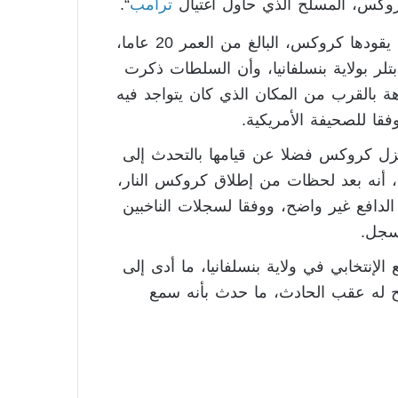
روكس، المسلح الذي حاول اغتيال
ترامب
“.
وأضافت المصادر، وفقا للتقرير، أن السيارة التي كان يقودها كروكس، البالغ من العمر 20 عاما،
لر بولاية بنسلفانيا، وأن السلطات ذكرت
بالقرب من المكان الذي كان يتواجد فيه
فقا للصحيفة الأمريكية.
زل كروكس فضلا عن قيامها بالتحدث إلى
، أنه بعد لحظات من إطلاق كروكس النار،
 الدافع غير واضح، ووفقا لسجلات الناخبين
سجل.
لإنتخابي في ولاية بنسلفانيا، ما أدى إلى
له عقب الحادث، ما حدث بأنه سمع