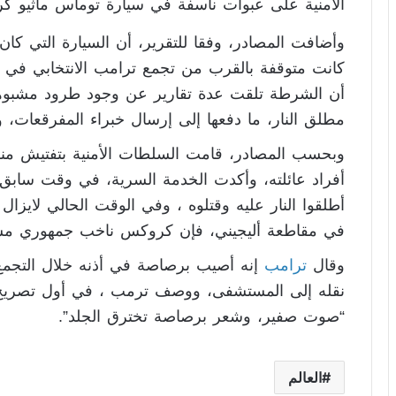
الأمنية على عبوات ناسفة في سيارة توماس ماثيو ك
كانت متوقفة بالقرب من تجمع ترامب الانتخابي في بت
أن الشرطة تلقت عدة تقارير عن وجود طرود مشبوهة 
مطلق النار، ما دفعها إلى إرسال خبراء المفرقعات، و
وبحسب المصادر، قامت السلطات الأمنية بتفتيش من
أفراد عائلته، وأكدت الخدمة السرية، في وقت سابق
أطلقوا النار عليه وقتلوه ، وفي الوقت الحالي لايزال
في مقاطعة أليجيني، فإن كروكس ناخب جمهوري م
وقال
ترامب
إنه أصيب برصاصة في أذنه خلال التجمع ا
نقله إلى المستشفى، ووصف ترمب ، في أول تصريح 
“صوت صفير، وشعر برصاصة تخترق الجلد”.
العالم