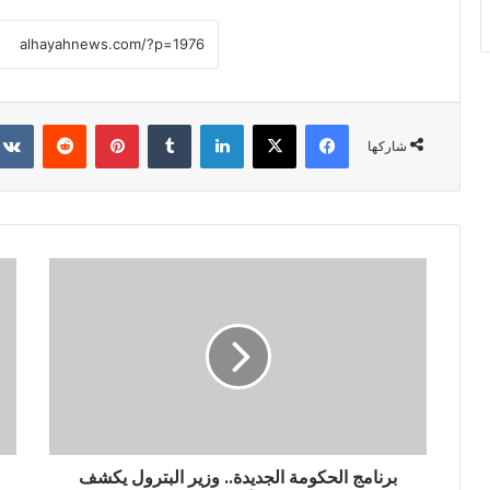
فيسبوك
X
لينكدإن
‏Tumblr
بينتيريست
‏Reddit
شاركها
برنامج الحكومة الجديدة.. وزير البترول يكشف