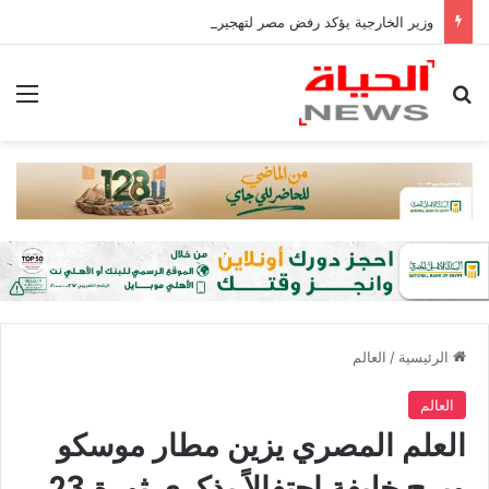
وزير الخارجية يؤكد رفض مصر لتهجير الفلسطينيين أو المساس بالوضع فى القدس
بحث عن
الق
الرئيسية
/
العالم
العالم
العلم المصري يزين مطار موسكو
وبرج خليفة احتفالاً بذكرى ثورة 23