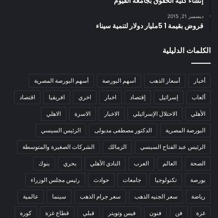
إنشاء كلية الحقوق بجامعة الفيوم
ديسمبر 21, 2015
قروض بقيمة 1 5مليار دولار لتنمية سيناء
الكلمات الدليلية
أخبار
أسعار الذهب
أسهم البورصة
أسهم البورصة المصرية
ألعاب
إسرائيل
إقتصاد
اخبار
اخري
افريقيا
اقتصاد
الأهلي
الاحتلال الإسرائيلي
الاخبار
الاسرة
الاهلي
البورصة المصرية
الدكتور مصطفى مدبولى
الرئيس السيسي
الرئيس عبد الفتاح السيسي
الزمالك
الشركات الصغيرة والمتوسطة
الصحة
العالم
العرب
النادي الأهلي
بحري
بنوك
بورصة
تكنولوجيا
جامعات
حوادث
رئيس مجلس الوزراء
رياضة
سعر الجنيه الذهب
سعر جرام الذهب
سينما
عالمية
غزة
فن
فنون
فيس وتويتر
قبلي
قطاع غزة
كورة