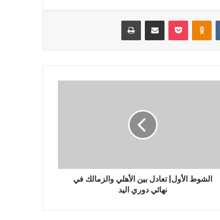
‏VKontakte
Odnoklassniki
بوكيت
مشاركة عبر البريد
طباعة
الشوط الأول| تعادل بين الأهلي والزمالك في
نهائي دوري اليد