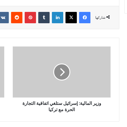
فيسبوك
X
لينكدإن
‏Tumblr
بينتيريست
‏Reddit
شاركها
وزير المالية: إسرائيل ستلغي اتفاقية التجارة
الحرة مع تركيا