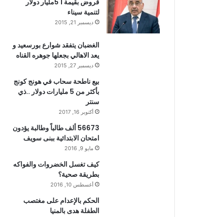
قروض بقيمة 1 5مليار دولار
لتنمية سيناء
ديسمبر 21, 2015
الغضبان يتفقد شوارع بورسعيد و
يعد الاهالي بجعلها جوهره القناه
ديسمبر 27, 2015
بيع ناطحة سحاب في هونج كونج
بأكثر من 5 مليارات دولار ..ذي
سنتر
أكتوبر 16, 2017
56673 ألف طالباً وطالبة يؤدون
امتحان الابتدائية ببنى سويف
مايو 9, 2016
كيف تغسل الخضروات والفواكه
بطريقة صحية؟
أغسطس 10, 2016
الحكم بالإعدام على مغتصب
الطفلة هدى بالمنيا