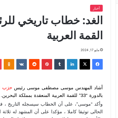
أخبار
الغد: خطاب تاريخي للر
القمة العربية
مايو 17, 2024
فيسبوك
X
لينكدإن
‏Tumblr
بينتيريست
‏Reddit
‏VKontakte
Odnoklassniki
أشاد المهندس موسى مصطفى موسى رئيس
حزب ال
بالدورة “33” للقمة العربية المنعقدة بمملكة البحرين.
وأكد “موسى”، على أن الخطاب سيسجله التاريخ ، فق
الحالى توثيقا كاملا ، مؤكدا على أن المشهد له ثلاثة 