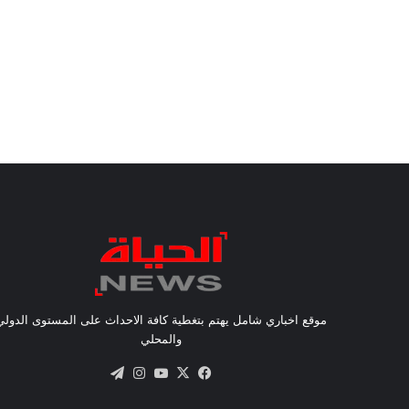
موقع اخباري شامل يهتم بتغطية كافة الاحداث على المستوى الدولي
والمحلي
X
فيسبوك
يوتيوب
انستقرام
تيلقرام