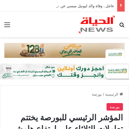
عاجل.. وفاة والد ليونيل ميسي عن عمر 68 عامًا في الأرجنتين
بحث عن
الق
الرئيسية
/
بورصة
بورصة
المؤشر الرئيسي للبورصة يختتم
تعاملات الثلاثاء على ارتفاع هامشي