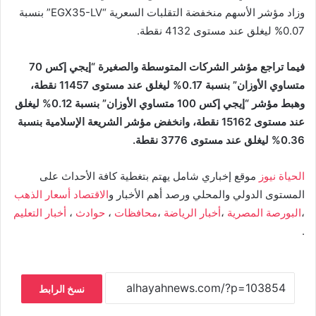
وزاد مؤشر الأسهم منخفضة التقلبات السعرية “EGX35-LV” بنسبة
0.07% ليغلق عند مستوى 4132 نقطة.
فيما تراجع مؤشر الشركات المتوسطة والصغيرة “إيجي إكس 70
متساوي الأوزان” بنسبة 0.17% ليغلق عند مستوى 11457 نقطة،
وهبط مؤشر “إيجي إكس 100 متساوي الأوزان” بنسبة 0.12% ليغلق
عند مستوى 15162 نقطة، وانخفض مؤشر الشريعة الإسلامية بنسبة
0.36% ليغلق عند مستوى 3776 نقطة.
الحياة نيوز
موقع إخباري شامل يهتم بتغطية كافة الأحداث على
المستوى الدولي والمحلي ورصد أهم الأخبار و
الاقتصاد
أسعار الذهب
،
البورصة المصرية
،
أخبار الرياضة
،
محافظات
،
حوادث
،
أخبار التعليم
.
نسخ الرابط