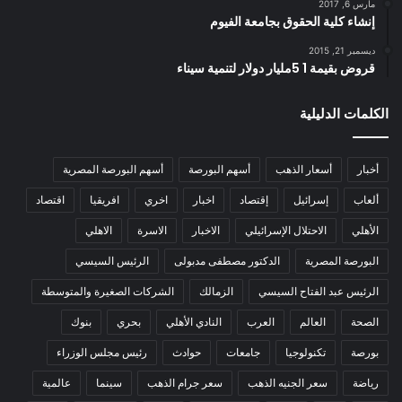
مارس 6, 2017
إنشاء كلية الحقوق بجامعة الفيوم
ديسمبر 21, 2015
قروض بقيمة 1 5مليار دولار لتنمية سيناء
الكلمات الدليلية
أخبار
أسعار الذهب
أسهم البورصة
أسهم البورصة المصرية
ألعاب
إسرائيل
إقتصاد
اخبار
اخري
افريقيا
اقتصاد
الأهلي
الاحتلال الإسرائيلي
الاخبار
الاسرة
الاهلي
البورصة المصرية
الدكتور مصطفى مدبولى
الرئيس السيسي
الرئيس عبد الفتاح السيسي
الزمالك
الشركات الصغيرة والمتوسطة
الصحة
العالم
العرب
النادي الأهلي
بحري
بنوك
بورصة
تكنولوجيا
جامعات
حوادث
رئيس مجلس الوزراء
رياضة
سعر الجنيه الذهب
سعر جرام الذهب
سينما
عالمية