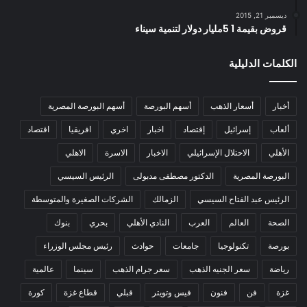
ديسمبر 21, 2015
قروض بقيمة 1 5مليار دولار لتنمية سيناء
الكلمات الدليلية
أخبار
أسعار الذهب
أسهم البورصة
أسهم البورصة المصرية
ألعاب
إسرائيل
إقتصاد
اخبار
اخري
افريقيا
اقتصاد
الأهلي
الاحتلال الإسرائيلي
الاخبار
الاسرة
الاهلي
البورصة المصرية
الدكتور مصطفى مدبولى
الرئيس السيسي
الرئيس عبد الفتاح السيسي
الزمالك
الشركات الصغيرة والمتوسطة
الصحة
العالم
العرب
النادي الأهلي
بحري
بنوك
بورصة
تكنولوجيا
جامعات
حوادث
رئيس مجلس الوزراء
رياضة
سعر الجنيه الذهب
سعر جرام الذهب
سينما
عالمية
غزة
فن
فنون
فيس وتويتر
قبلي
قطاع غزة
كورة