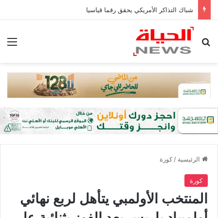
شباك التذاكر الأمريكي يحقق رقما قياسيا
بحث عن
الق
الرئيسية
/
كورة
كورة
المنتخب الأولمبي يتأهل لربع نهائي
أولمبياد باريس بعد الفوز بثنائية على