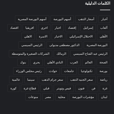
الكلمات الدليلية
أخبار
أسعار الذهب
أسهم البورصة
أسهم البورصة المصرية
ألعاب
إسرائيل
إقتصاد
اخبار
اخري
افريقيا
اقتصاد
الأهلي
الاحتلال الإسرائيلي
الاخبار
الاسرة
الاهلي
البورصة المصرية
الدكتور مصطفى مدبولى
الرئيس السيسي
الرئيس عبد الفتاح السيسي
الزمالك
الشركات الصغيرة والمتوسطة
الصحة
العالم
العرب
النادي الأهلي
بحري
بنوك
بورصة
تكنولوجيا
جامعات
حوادث
رئيس مجلس الوزراء
رياضة
سعر الجنيه الذهب
سعر جرام الذهب
سينما
عالمية
غزة
فن
فنون
فيس وتويتر
قبلي
قطاع غزة
كورة
لبنان
مؤشرات البورصة
محلية
مصر
منوعات