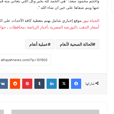
واختتم محمود سعد: “هي الحمد لله بخير وكل اللي بتعاني منه في 
عنها ويتم شفاها على خير ان شاء الله “.
الحياة نيوز
موقع إخباري شامل يهتم بتغطية كافة الأحداث على ال
أسعار الذهب
،
البورصة المصرية
،
أخبار الرياضة
،
محافظات
،
حوا
الحالة الصحية لأنغام
عملية أنغام
فيسبوك
X
لينكدإن
بينتيريست
شاركها