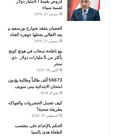
قروض بقيمة 1 5مليار دولار
لتنمية سيناء
ديسمبر 21, 2015
الغضبان يتفقد شوارع بورسعيد و
يعد الاهالي بجعلها جوهره القناه
ديسمبر 27, 2015
بيع ناطحة سحاب في هونج كونج
بأكثر من 5 مليارات دولار ..ذي
سنتر
أكتوبر 16, 2017
56673 ألف طالباً وطالبة يؤدون
امتحان الابتدائية ببنى سويف
مايو 9, 2016
كيف تغسل الخضروات والفواكه
بطريقة صحية؟
أغسطس 10, 2016
الحكم بالإعدام على مغتصب
الطفلة هدى بالمنيا