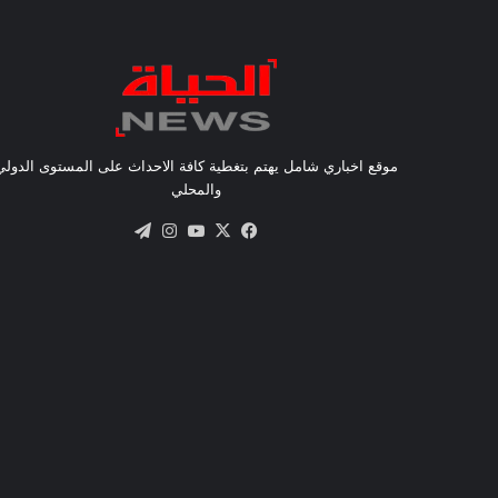
موقع اخباري شامل يهتم بتغطية كافة الاحداث على المستوى الدولي
والمحلي
X
فيسبوك
يوتيوب
انستقرام
تيلقرام