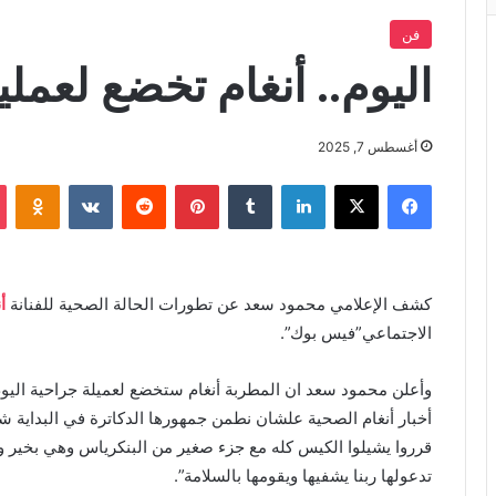
فن
اليوم.. أنغام تخضع لعمل
أغسطس 7, 2025
فيسبوك
X
لينكدإن
بينتيريست
iki
كشف الإعلامي محمود سعد عن تطورات الحالة الصحية للفنانة
أ
الاجتماعي”فيس بوك”.
أخبار أنغام الصحية علشان نطمن جمهورها الدكاترة في البداية ش
قرروا يشيلوا الكيس كله مع جزء صغير من البنكرياس وهي بخير وهت
تدعولها ربنا يشفيها ويقومها بالسلامة”.