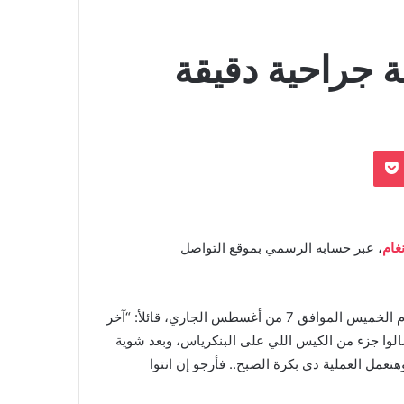
ية جراحية دقيقة
بوكيت
Odnoklassn
نغام
، عبر حسابه الرسمي بموقع التواصل
وأعلن محمود سعد ان المطربة أنغام ستخضع لعميلة جراحية اليوم الخميس الموافق 7 من أغسطس الجاري، قائلأ: “آخر
الوا جزء من الكيس اللي على البنكرياس، وبعد شوية
عمل العملية دي بكرة الصبح.. فأرجو إن انتوا