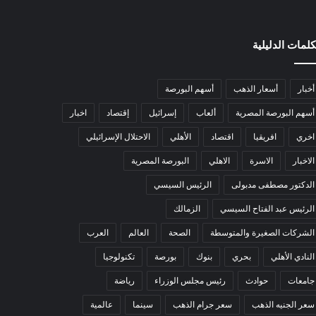
كلمات الدليلية
أخبار
أسعار الذهب
أسهم البورصة
أسهم البورصة المصرية
ألعاب
إسرائيل
إقتصاد
اخبار
اخري
افريقيا
اقتصاد
الأهلي
الاحتلال الإسرائيلي
الاخبار
الاسرة
الاهلي
البورصة المصرية
الدكتور مصطفى مدبولى
الرئيس السيسي
الرئيس عبد الفتاح السيسي
الزمالك
الشركات الصغيرة والمتوسطة
الصحة
العالم
العرب
النادي الأهلي
بحري
بنوك
بورصة
تكنولوجيا
جامعات
حوادث
رئيس مجلس الوزراء
رياضة
سعر الجنيه الذهب
سعر جرام الذهب
سينما
عالمية