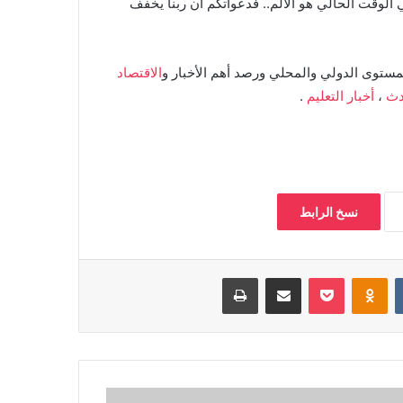
الوقت الحالي هو الألم.. فدعواتكم ان ربنا يخفف
مستوى الدولي والمحلي ورصد أهم الأخبار و
الاقتصاد
دث
،
أخبار التعليم
.
نسخ الرابط
بوكيت
Odnoklassniki
مشاركة عبر البريد
طباعة