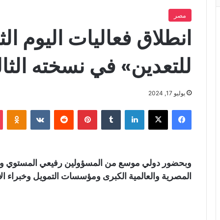
مصر
انطلاق فعاليات اليوم ال
للتعدين» في نسخته الثال
يوليو 17, 2024
فيسبوك
X
لينكدإن
‏Tumblr
بينتيريست
‏Reddit
‏VKontakte
Odnoklassniki
وبحضور دولي موسع من المسؤولين رفيعي المستوي وقا
المصرية والعالمية الكبرى ومؤسسات التمويل وخبراء ا