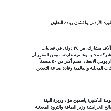
ره الأردني يناقشان زيادة التعاون
وشهد المنتدى في نسخته الحالية مشاركة ما يزيد عن ٤ آلاف مشارك، من ٣٤ دولة، في فعاليات
ركة محلية وعالمية عارضة، ومن المقرر أن
يشهد الحدث إقامة ١٥ جلسة نقاشية متخصصة على مدار يومي الانعقاد، تضم أكثر من ٥٠ متحدثاً
 المحلية والعالمية وقادة صناعة التعدين
 الدكتورة ياسمين فؤاد وزيرة البيئة
لح الخرابشة وزير الطاقة والثروة المعدنية