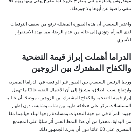
ميقدروش يعملوه واللي بتتفرج عايزه لما تتفرج يبقى بيتها زيهم فلا
تبقى راضية عن أبوها ولا جوزها».
واعتبر السيسي أن هذه الصورة المضللة ترفع من سقف التوقعات
لدى المرأة وتؤدي إلى حالة من عدم الرضا، مما يهدد الاستقرار
الأسري.
الدراما أهملت إبراز قيمة التضحية
والكفاح المشترك بين الزوجين
وربط الرئيس السيسي بين الصور غير الواقعية في الدراما المصرية
وارتفاع نسب الطلاق، مشيرًا إلى أن الأعمال الفنية غالبًا ما تهمل
إبراز قيمة التضحية والكفاح المشترك بين الزوجين، موضحًا أن غالبية
المسلسلات تركز على «علاقة طيبة بين شاب وشابة»، دون إظهار
جهود المرأة في مواجهة التحديات ومساندة زوجها لبناء حياتهما معًا
من البداية، محذرا من أن هذا النمط الفني أثر سلبًا على المجتمع
المصري على 60 عامًا دون أن يدرك الجمهور ذلك.