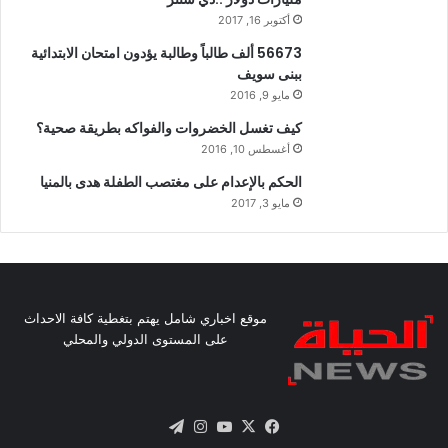
أكتوبر 16, 2017
56673 ألف طالباً وطالبة يؤدون امتحان الابتدائية
ببنى سويف
مايو 9, 2016
كيف تغسل الخضروات والفواكه بطريقة صحية؟
أغسطس 10, 2016
الحكم بالإعدام على مغتصب الطفلة هدى بالمنيا
مايو 3, 2017
موقع اخباري شامل يهتم بتغطية كافة الاحداث
على المستوى الدولي والمحلي
X
فيسبوك
يوتيوب
انستقرام
تيلقرام