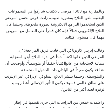
وبالمقارنة مع 1603 مرضى بالاكتئاب شاركوا في المجموعات
البحثية، تلقوا العلاج بمشورة طبيب، زادت فرص تحسن المرضى
الذين استخدموا البرامج الإلكترونية بصورة ملحوظة. وحينما كان
العلاج الإلكتروني فعالاً فإنه كان قادراً على التعامل مع المريض
مهما كان مستوى اكتئابه.
وقالت إيريني كاريوتاكي التي قادت فريق المراجعة: "إن
المرضى الذين عانوا اكتئاباً حاداً في بداية العلاج أبدوا استجابة
مماثلة لاستجابة من عانوااكتئاباً خفيفاً أو متوسطاً". وأوضحت أن
هذا قد يكون مفيداً في البلدان ذات الدخول المنخفضة
والمتوسطة. وحينما ينتشر العلاج السلوكي الإدراكي عبر الإنترنت
على نطاق عالمي فسوف يكون التأثير الإجمالي أعظم بسبب
توفره لعدد أكبر من الناس".
واعتمدت خمس من الدراسات التي جرى تقييمها في إطار