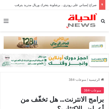
صراع إسباني على رودري.. برشلونة يتحرك وريال مدريد يترقب
بحث عن
الق
الرئيسية
/
منوعات-384
منوعات-384
برامج الانترنت… هل تخفّف من
أعراض الاكتئاب؟